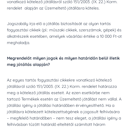
vonatkozó kötelező jótállásról szóló 151/2003. (IX. 22.) Korm.
rendelet alapján az Üzemeltető jótállásra köteles.
Jogszabály írja elő a jótállás biztosítását az olyan tartós
fogyasztási cikkek (pl.: műszaki cikkek, szerszámok, gépek) és
alkatrészeik esetében, amelyek vásárlási értéke a 10 000 Ft-ot
meghaladja.
Megrendelőt milyen jogok és milyen határidőn belül illetik
meg jótállás alapján?
Az egyes tartós fogyasztási cikkekre vonatkozó kötelező
jótállásról szóló 151/2003. (IX. 22.) Korm. rendelet határozza
meg a kötelező jótállás eseteit. Az ezen esetkörbe nem
tartozó Termékek esetén az Üzemeltető jótállást nem vállal. A
jótállási igény a jótállási határidőben érvényesíthető. Ha a
jótállásra kötelezett kötelezettségének a jogosult felhívására
– megfelelő határidőben – nem tesz eleget, a jótállási igény a
felhívásban tűzött határidő elteltétől számított három