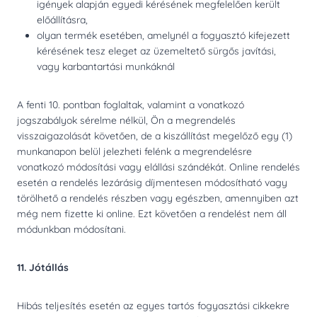
igények alapján egyedi kérésének megfelelően került
előállításra,
olyan termék esetében, amelynél a fogyasztó kifejezett
kérésének tesz eleget az üzemeltető sürgős javítási,
vagy karbantartási munkáknál
A fenti 10. pontban foglaltak, valamint a vonatkozó
jogszabályok sérelme nélkül, Ön a megrendelés
visszaigazolását követően, de a kiszállítást megelőző egy (1)
munkanapon belül jelezheti felénk a megrendelésre
vonatkozó módosítási vagy elállási szándékát. Online rendelés
esetén a rendelés lezárásig díjmentesen módosítható vagy
törölhető a rendelés részben vagy egészben, amennyiben azt
még nem fizette ki online. Ezt követően a rendelést nem áll
módunkban módosítani.
11. Jótállás
Hibás teljesítés esetén az egyes tartós fogyasztási cikkekre