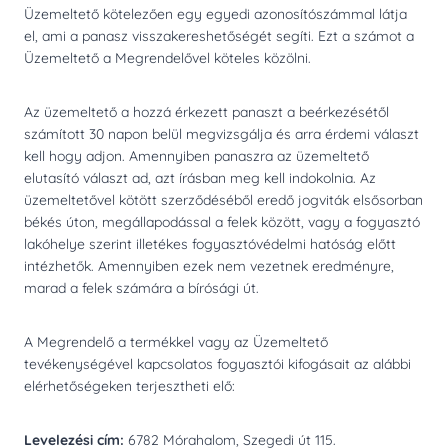
Üzemeltető kötelezően egy egyedi azonosítószámmal látja
el, ami a panasz visszakereshetőségét segíti. Ezt a számot a
Üzemeltető a Megrendelővel köteles közölni.
Az üzemeltető a hozzá érkezett panaszt a beérkezésétől
számított 30 napon belül megvizsgálja és arra érdemi választ
kell hogy adjon. Amennyiben panaszra az üzemeltető
elutasító választ ad, azt írásban meg kell indokolnia. Az
üzemeltetővel kötött szerződéséből eredő jogviták elsősorban
békés úton, megállapodással a felek között, vagy a fogyasztó
lakóhelye szerint illetékes fogyasztóvédelmi hatóság előtt
intézhetők. Amennyiben ezek nem vezetnek eredményre,
marad a felek számára a bírósági út.
A Megrendelő a termékkel vagy az Üzemeltető
tevékenységével kapcsolatos fogyasztói kifogásait az alábbi
elérhetőségeken terjesztheti elő:
Levelezési cím:
6782 Mórahalom, Szegedi út 115.