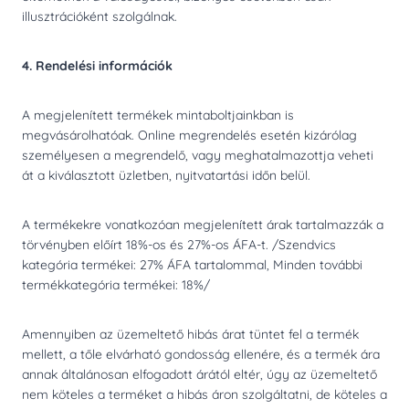
illusztrációként szolgálnak.
4. Rendelési információk
A megjelenített termékek mintaboltjainkban is
megvásárolhatóak. Online megrendelés esetén kizárólag
személyesen a megrendelő, vagy meghatalmazottja veheti
át a kiválasztott üzletben, nyitvatartási időn belül.
A termékekre vonatkozóan megjelenített árak tartalmazzák a
törvényben előírt 18%-os és 27%-os ÁFA-t. /Szendvics
kategória termékei: 27% ÁFA tartalommal, Minden további
termékkategória termékei: 18%/
Amennyiben az üzemeltető hibás árat tüntet fel a termék
mellett, a tőle elvárható gondosság ellenére, és a termék ára
annak általánosan elfogadott árától eltér, úgy az üzemeltető
nem köteles a terméket a hibás áron szolgáltatni, de köteles a