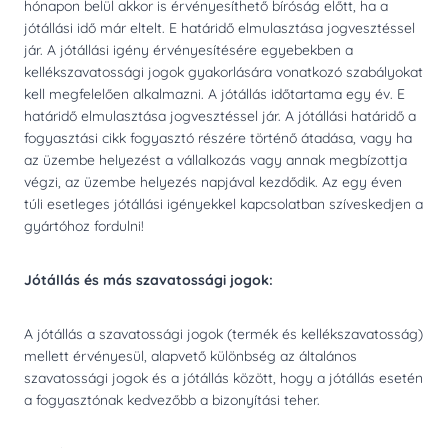
hónapon belül akkor is érvényesíthető bíróság előtt, ha a
jótállási idő már eltelt. E határidő elmulasztása jogvesztéssel
jár. A jótállási igény érvényesítésére egyebekben a
kellékszavatossági jogok gyakorlására vonatkozó szabályokat
kell megfelelően alkalmazni. A jótállás időtartama egy év. E
határidő elmulasztása jogvesztéssel jár. A jótállási határidő a
fogyasztási cikk fogyasztó részére történő átadása, vagy ha
az üzembe helyezést a vállalkozás vagy annak megbízottja
végzi, az üzembe helyezés napjával kezdődik. Az egy éven
túli esetleges jótállási igényekkel kapcsolatban szíveskedjen a
gyártóhoz fordulni!
Jótállás és más szavatossági jogok:
A jótállás a szavatossági jogok (termék és kellékszavatosság)
mellett érvényesül, alapvető különbség az általános
szavatossági jogok és a jótállás között, hogy a jótállás esetén
a fogyasztónak kedvezőbb a bizonyítási teher.