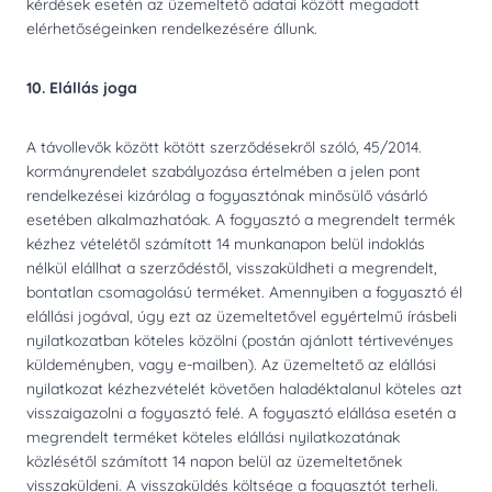
kérdések esetén az üzemeltető adatai között megadott
elérhetőségeinken rendelkezésére állunk.
10. Elállás joga
A távollevők között kötött szerződésekről szóló, 45/2014.
kormányrendelet szabályozása értelmében a jelen pont
rendelkezései kizárólag a fogyasztónak minősülő vásárló
esetében alkalmazhatóak. A fogyasztó a megrendelt termék
kézhez vételétől számított 14 munkanapon belül indoklás
nélkül elállhat a szerződéstől, visszaküldheti a megrendelt,
bontatlan csomagolású terméket. Amennyiben a fogyasztó él
elállási jogával, úgy ezt az üzemeltetővel egyértelmű írásbeli
nyilatkozatban köteles közölni (postán ajánlott tértivevényes
küldeményben, vagy e-mailben). Az üzemeltető az elállási
nyilatkozat kézhezvételét követően haladéktalanul köteles azt
visszaigazolni a fogyasztó felé. A fogyasztó elállása esetén a
megrendelt terméket köteles elállási nyilatkozatának
közlésétől számított 14 napon belül az üzemeltetőnek
visszaküldeni. A visszaküldés költsége a fogyasztót terheli.