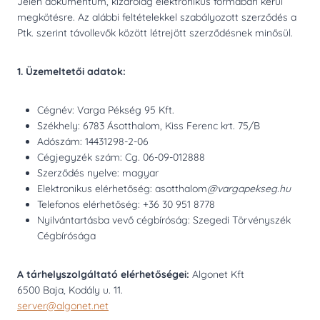
Jelen dokumentum, kizárólag elektronikus formában kerül
megkötésre. Az alábbi feltételekkel szabályozott szerződés a
Ptk. szerint távollevők között létrejött szerződésnek minősül.
1. Üzemeltetői adatok:
Cégnév: Varga Pékség 95 Kft.
Székhely: 6783 Ásotthalom, Kiss Ferenc krt. 75/B
Adószám: 14431298-2-06
Cégjegyzék szám: Cg. 06-09-012888
Szerződés nyelve: magyar
Elektronikus elérhetőség: asotthalom
@vargapekseg.hu
Telefonos elérhetőség: +36 30 951 8778
Nyilvántartásba vevő cégbíróság: Szegedi Törvényszék
Cégbírósága
A tárhelyszolgáltató elérhetőségei:
Algonet Kft
6500 Baja, Kodály u. 11.
server@algonet.net