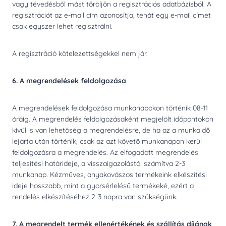
vagy tévedésből mást töröljön a regisztrációs adatbázisból. A
regisztrációt az e-mail cím azonosítja, tehát egy e-mail címet
csak egyszer lehet regisztrálni.
A regisztráció kötelezettségekkel nem jár.
6. A megrendelések feldolgozása
A megrendelések feldolgozása munkanapokon történik 08-11
óráig. A megrendelés feldolgozásaként megjelölt időpontokon
kívül is van lehetőség a megrendelésre, de ha az a munkaidő
lejárta után történik, csak az azt követő munkanapon kerül
feldolgozásra a megrendelés. Az elfogadott megrendelés
teljesítési határideje, a visszaigazolástól számítva 2-3
munkanap. Kézműves, anyakovászos termékeink elkészítési
ideje hosszabb, mint a gyorsérlelésű termékeké, ezért a
rendelés elkészítéséhez 2-3 napra van szükségünk.
7. A megrendelt termék ellenértékének és szállítás díjának