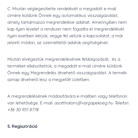
C. Miután véglegesítette rendelését a megadott e-mail
címére küldünk Önnek egy automatikus visszaigazolást,
amely tartalmazza megrendelése adatait. Amennyiben nem
kap ilyen levelet a rendszer nem fogadta el megrendelését.
Ilyen esetben kérjük, vegye fel velünk a kapcsolatot, a már
jelzett módon, az üzemeltetői adatok segítségével.
Miután elvégeztük megrendelésének feldolgozását, és a
terméket elkészítettük, a megadott e-mail címére küldünk
Önnek egy Megrendelés átvehető visszaigazolást. A termék
aznap átvehető lesz a megjelölt üzletben.
A megrendelésének módosítására e-mailben vagy telefonon
van lehetősége. E-mail: asotthalom
@vargapekseg.hu Telefon:
+36 30 951 8778
5. Regisztráció