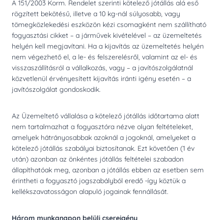
A 151/2003 Korm. Rendelet szerinti kötelező jótállás alá eső
rögzített bekötésű, illetve a 10 kg-nál súlyosabb, vagy
tömegközlekedési eszközön kézi csomagként nem szállítható
fogyasztási cikket – a járművek kivételével – az üzemeltetés
helyén kell megjavítani. Ha a kijavítás az üzemeltetés helyén
nem végezhető el, a le- és felszerelésről, valamint az el- és
visszaszállításról a vállalkozás, vagy – a javítószolgálatnál
közvetlenül érvényesített kijavítás iránti igény esetén – a
javítószolgálat gondoskodik.
Az Üzemeltető vállalása a kötelező jótállás időtartama alatt
nem tartalmazhat a fogyasztóra nézve olyan feltételeket,
amelyek hátrányosabbak azoknál a jogoknál, amelyeket a
kötelező jótállás szabályai biztosítanak. Ezt követően (1 év
után) azonban az önkéntes jótállás feltételei szabadon
állapíthatóak meg, azonban a jótállás ebben az esetben sem
érintheti a fogyasztó jogszabályból eredő -így köztük a
kellékszavatosságon alapuló jogainak fennállását.
Három munkanapon belüli csereigény