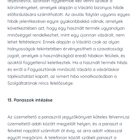
teljesítésről, azonban figyelembe kell venni azokat a
körülményeket, amelyek alapján a Vásárló bizonyos hibák
előfordulására számíthatott. Az avulás folytán ugyanis egyes
hibák jelentkezései egyre gyakoribbakká válnak, amelyek
következtében azt, hogy egy használt termék ugyanolyan
minőséggel rendelkezhet, mint egy újonnan vásárolt, nem
lehet feltételezni. Ennek alapján a Vásárló csak az olyan
hiányosságok tekintetében érvényesítheti a szavatossági
jogait, amelyek a használtságból eredő hibákon felüliek, és
azoktól függetlenül keletkeztek. Ha a használt termék hibás
és erről a Fogyasztónak minősülő Vásárló a vásárláskor
tájékoztatást kapott, az ismert hiba vonatkozásában a
Szolgáltatónak nincs felelőssége.
13. Panaszok intézése
Az üzemeltető a panaszról jegyzőkönyvet köteles felvenni,az
üzemeltető adati között megjelölt helyen, és a panaszt a
felvétel napjától számított öt évig, az arra adott válasszal
együtt megőrizni. A telefonon közölt szóbeli panaszt a