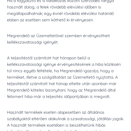
Ha a fogyasztó és a vállalkozás közötti szerződés tárgya
használt dolog, a felek rövidebb elévülési időben is
megállapodhatnak; egy évnél rövidebb elévülési határidő
ebben az esetben sem köthető ki érvényesen.
Megrendelő az Üzemeltetővel szemben érvényesítheti
kellékszavatossági igényét.
A teljesítéstől számított hat hónapon belül a
kellékszavatossági igénye érvényesítésének a hiba közlésén
túl nincs egyéb feltétele, ha Megrendelő igazolja, hogy a
terméket, illetve a szolgáltatást az Üzemeltető nyújtotta. A
teljesítéstől számított hat hónap eltelte után azonban már
Megrendelő köteles bizonyítani, hogy az Megrendelő által
felismert hiba már a teljesítés időpontjában is megvolt.
Használt termékek esetén alapesetben az általános
szabályoktól eltérően alakulnak a szavatossági, jótállási jogok.
A használt termékek esetében is beszélhetünk hibás