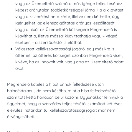
vagy az Üzemeltető számára más igénye teljesítéséhez
képest aránytalan többletköltséggel járna. Ha a kijavítást
vagy a kicserélést nem kérte, illetve nem kérhette, úgy
igényelheti az ellenszolgáltatás arányos leszállítását
vagy a hibát az Üzemeltető költségére Megrendelő is
kijavíthatja, illetve mással kijavíttathatja vagy – végső
esetben – a szerződéstől is elállhat.
Választott kellékszavatossági jogáról egy másikra is
áttérhet, az áttérés költségét azonban Megrendelő viseli,
kivéve, ha az indokolt volt, vagy arra az Üzemeltető adott
okot.
Megrendelő köteles a hibát annak felfedezése után
haladéktalanul, de nem később, mint a hiba felfedezésétől
számított kettő hónapon belül közölni. Ugyanakkor felhívjuk a
figyelmét, hogy a szerződés teljesítésétől számított két éves
elévülési határidőn túl kellékszavatossági jogait már nem
érvényesítheti.