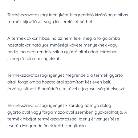
Termékszavatossági igényként Megrendelő kizárólag a hibás
termék kijavítását vagy kicserélését kérheti.
A termék akkor hibás, ha az nem felel meg a forgalomba
hozatalakor hatályos minőségi követelményeknek vagy
pedig, ha nem rendelkezik a gyártó által adott leírásban
szereplő tulajdonságokkal.
Termékszavatossági igényét Megrendelő a termék gyártó
általi forgalomba hozatalától számított két éven belül
érvényesítheti. E határidő elteltével e jogosultságát elveszti.
Termékszavatossági igényét kizárólag az ingó dolog
gyártójával vagy forgalmazójával szemben gyakorolhatja. A
termék hibáját termékszavatossági igény érvényesítése
esetén Megrendelőnek kell bizonyítania.