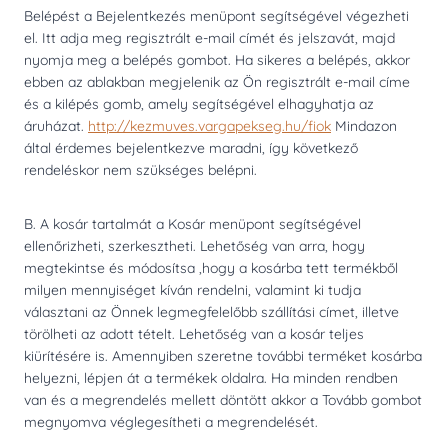
Belépést a Bejelentkezés menüpont segítségével végezheti
el. Itt adja meg regisztrált e-mail címét és jelszavát, majd
nyomja meg a belépés gombot. Ha sikeres a belépés, akkor
ebben az ablakban megjelenik az Ön regisztrált e-mail címe
és a kilépés gomb, amely segítségével elhagyhatja az
áruházat.
http://kezmuves.vargapekseg.hu/fiok
Mindazon
által érdemes bejelentkezve maradni, így következő
rendeléskor nem szükséges belépni.
B. A kosár tartalmát a Kosár menüpont segítségével
ellenőrizheti, szerkesztheti. Lehetőség van arra, hogy
megtekintse és módosítsa ,hogy a kosárba tett termékből
milyen mennyiséget kíván rendelni, valamint ki tudja
választani az Önnek legmegfelelőbb szállítási címet, illetve
törölheti az adott tételt. Lehetőség van a kosár teljes
kiürítésére is. Amennyiben szeretne további terméket kosárba
helyezni, lépjen át a termékek oldalra. Ha minden rendben
van és a megrendelés mellett döntött akkor a Tovább gombot
megnyomva véglegesítheti a megrendelését.