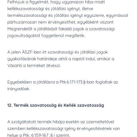
Felhívjuk a figyelmét, hogy ugyanazon hiba miatt
kellékszavatossági és jótállási igényt, illetve
termékszavatossági és jótállási igényt egyszerre, egymással
párhuzamosan nem érvényesíthet, egyébként viszont
Megrendelőt a jótállásból fakadó jogok a szavatossági
jogosultságoktól függetlenül megilletik.
A jelen ÁSZF-ben írt szavatossági és jótállási jogok
gyakorlásának határideje attól a naptól indul, amikor a
Vásárló a terméket átveszi.
Egyebekben a jótállásra a Ptk.6.171-173.§-ban foglaltak az
irányadóak.
12. Termék szavatosság és Kellék szavatosság
A szolgáltatott termék hibája esetén az üzemeltetővel
szemben kellékszavatossági igény érvényesítésének van
helye a Ptk. 6:159-167 :§ i szerint.