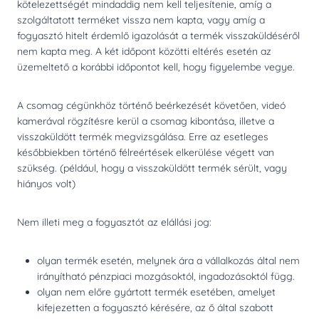
kötelezettségét mindaddig nem kell teljesítenie, amíg a
szolgáltatott terméket vissza nem kapta, vagy amíg a
fogyasztó hitelt érdemlő igazolását a termék visszaküldéséről
nem kapta meg. A két időpont közötti eltérés esetén az
üzemeltető a korábbi időpontot kell, hogy figyelembe vegye.
A csomag cégünkhöz történő beérkezését követően, videó
kamerával rögzítésre kerül a csomag kibontása, illetve a
visszaküldött termék megvizsgálása. Erre az esetleges
későbbiekben történő félreértések elkerülése végett van
szükség. (például, hogy a visszaküldött termék sérült, vagy
hiányos volt)
Nem illeti meg a fogyasztót az elállási jog:
olyan termék esetén, melynek ára a vállalkozás által nem
irányítható pénzpiaci mozgásoktól, ingadozásoktól függ.
olyan nem előre gyártott termék esetében, amelyet
kifejezetten a fogyasztó kérésére, az ő által szabott