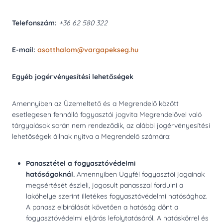
Telefonszám:
+36 62 580 322
E-mail:
asotthalom@vargapekseg.hu
Egyéb jogérvényesítési lehetőségek
Amennyiben az Üzemeltető és a Megrendelő között
esetlegesen fennálló fogyasztói jogvita Megrendelővel való
tárgyalások során nem rendeződik, az alábbi jogérvényesítési
lehetőségek állnak nyitva a Megrendelő számára:
Panasztétel a fogyasztóvédelmi
hatóságoknál.
Amennyiben Ügyfél fogyasztói jogainak
megsértését észleli, jogosult panasszal fordulni a
lakóhelye szerint illetékes fogyasztóvédelmi hatósághoz.
A panasz elbírálását követően a hatóság dönt a
fogyasztóvédelmi eljárás lefolytatásáról. A hatáskörrel és