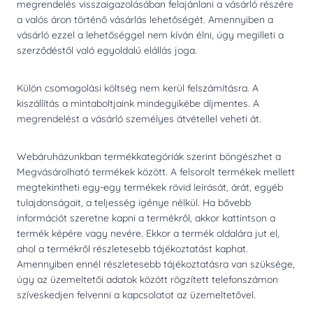
megrendelés visszaigazolásában felajánlani a vásárló részére
a valós áron történő vásárlás lehetőségét. Amennyiben a
vásárló ezzel a lehetőséggel nem kíván élni, úgy megilleti a
szerződéstől való egyoldalú elállás joga.
Külön csomagolási költség nem kerül felszámításra. A
kiszállítás a mintaboltjaink mindegyikébe díjmentes. A
megrendelést a vásárló személyes átvétellel veheti át.
Webáruházunkban termékkategóriák szerint böngészhet a
Megvásárolható termékek között. A felsorolt termékek mellett
megtekintheti egy-egy termékek rövid leírását, árát, egyéb
tulajdonságait, a teljesség igénye nélkül. Ha bővebb
információt szeretne kapni a termékről, akkor kattintson a
termék képére vagy nevére. Ekkor a termék oldalára jut el,
ahol a termékről részletesebb tájékoztatást kaphat.
Amennyiben ennél részletesebb tájékoztatásra van szüksége,
úgy az üzemeltetői adatok között rögzített telefonszámon
szíveskedjen felvenni a kapcsolatot az üzemeltetővel.