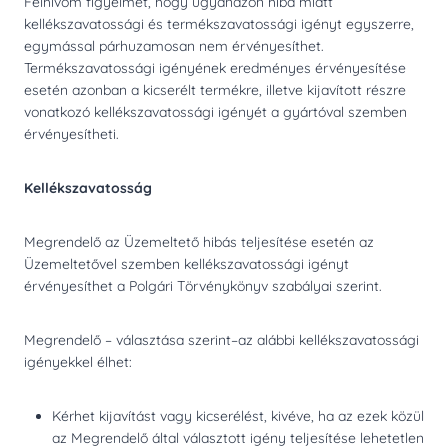
Felhívom figyelmét, hogy ugyanazon hiba miatt
kellékszavatossági és termékszavatossági igényt egyszerre,
egymással párhuzamosan nem érvényesíthet.
Termékszavatossági igényének eredményes érvényesítése
esetén azonban a kicserélt termékre, illetve kijavított részre
vonatkozó kellékszavatossági igényét a gyártóval szemben
érvényesítheti.
Kellékszavatosság
Megrendelő az Üzemeltető hibás teljesítése esetén az
Üzemeltetővel szemben kellékszavatossági igényt
érvényesíthet a Polgári Törvénykönyv szabályai szerint.
Megrendelő – választása szerint–az alábbi kellékszavatossági
igényekkel élhet:
Kérhet kijavítást vagy kicserélést, kivéve, ha az ezek közül
az Megrendelő által választott igény teljesítése lehetetlen