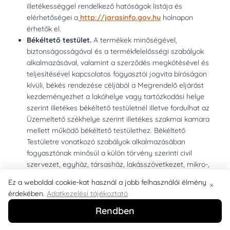
illetékességgel rendelkező hatóságok listája és
elérhetőségei a
http://jarasinfo.gov.hu
holnapon
érhetők el.
Békéltető testület.
A termékek minőségével,
biztonságosságával és a termékfelelősségi szabályok
alkalmazásával, valamint a szerződés megkötésével és
teljesítésével kapcsolatos fogyasztói jogvita bíróságon
kívüli, békés rendezése céljából a Megrendelő eljárást
kezdeményezhet a lakóhelye vagy tartózkodási helye
szerint illetékes békéltető testületnél illetve fordulhat az
Üzemeltető székhelye szerint illetékes szakmai kamara
mellett működő békéltető testülethez. Békéltető
Testületre vonatkozó szabályok alkalmazásában
fogyasztónak minősül a külön törvény szerinti civil
szervezet, egyház, társasház, lakásszövetkezet, mikro-,
kis- és középvállalkozás is, aki árut vesz, rendel, kap,
Ez a weboldal cookie-kat használ a jobb felhasználói élmény
×
használ, igénybe vesz, vagy az áruval kapcsolatos
érdekében.
Adatkezelési tájékoztató
kereskedelmi kommunikáció, ajánlat címzettje. A
Komárom-Esztergom Megyei Békéltető
Rendben
Levelezési cím:
Komárom-Esztergom Megyei