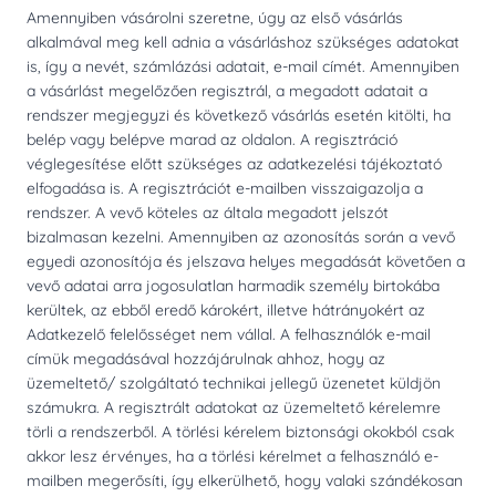
Amennyiben vásárolni szeretne, úgy az első vásárlás
alkalmával meg kell adnia a vásárláshoz szükséges adatokat
is, így a nevét, számlázási adatait, e-mail címét. Amennyiben
a vásárlást megelőzően regisztrál, a megadott adatait a
rendszer megjegyzi és következő vásárlás esetén kitölti, ha
belép vagy belépve marad az oldalon. A regisztráció
véglegesítése előtt szükséges az adatkezelési tájékoztató
elfogadása is. A regisztrációt e-mailben visszaigazolja a
rendszer. A vevő köteles az általa megadott jelszót
bizalmasan kezelni. Amennyiben az azonosítás során a vevő
egyedi azonosítója és jelszava helyes megadását követően a
vevő adatai arra jogosulatlan harmadik személy birtokába
kerültek, az ebből eredő károkért, illetve hátrányokért az
Adatkezelő felelősséget nem vállal. A felhasználók e-mail
címük megadásával hozzájárulnak ahhoz, hogy az
üzemeltető/ szolgáltató technikai jellegű üzenetet küldjön
számukra. A regisztrált adatokat az üzemeltető kérelemre
törli a rendszerből. A törlési kérelem biztonsági okokból csak
akkor lesz érvényes, ha a törlési kérelmet a felhasználó e-
mailben megerősíti, így elkerülhető, hogy valaki szándékosan