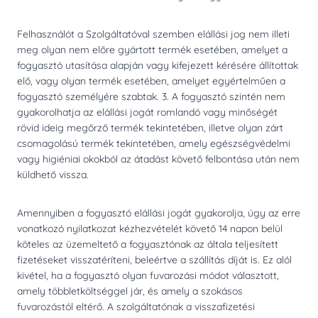
Felhasználót a Szolgáltatóval szemben elállási jog nem illeti
meg olyan nem előre gyártott termék esetében, amelyet a
fogyasztó utasítása alapján vagy kifejezett kérésére állítottak
elő, vagy olyan termék esetében, amelyet egyértelműen a
fogyasztó személyére szabtak. 3. A fogyasztó szintén nem
gyakorolhatja az elállási jogát romlandó vagy minőségét
rövid ideig megőrző termék tekintetében, illetve olyan zárt
csomagolású termék tekintetében, amely egészségvédelmi
vagy higiéniai okokból az átadást követő felbontása után nem
küldhető vissza.
Amennyiben a fogyasztó elállási jogát gyakorolja, úgy az erre
vonatkozó nyilatkozat kézhezvételét követő 14 napon belül
köteles az üzemeltető a fogyasztónak az általa teljesített
fizetéseket visszatéríteni, beleértve a szállítás díját is. Ez alól
kivétel, ha a fogyasztó olyan fuvarozási módot választott,
amely többletköltséggel jár, és amely a szokásos
fuvarozástól eltérő. A szolgáltatónak a visszafizetési