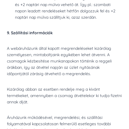
és +2 naptári nap múlva vehető át. Így pl.: szombati
napon leadott rendeléseket hétfőn dolgozzuk fel és +2
naptári nap múlva szállítjuk ki, azaz szerdán.
9. Szállítási információk
A webáruházunk által kapott megrendeléseket kizárólag
személyesen, mintaboltjaink egyikében lehet átvenni. A
csomagok kézbesítése munkanapokon történik a reggeli
órákban, így az átvétel napján az üzlet nyitásának
időpontjától zárásig átvehető a megrendelés.
Kizárólag abban az esetben rendelje meg a kívánt
termékeket, amennyiben a csomag átvételekor ki tudja fizetni
annak díját.
Áruházunk működésével, megrendelési, és szállítási
folyamatával kapcsolatosan felmerülő esetleges további