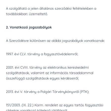
A szolgáltató a jelen általános szerződési feltételekben a
továbbiakban: üzemeltető.
2. Vonatkozó jogszabályok
A Szerződésre különösen az alábbi jogszabályok vonatkoznak:
1997. évi CLV. törvény a fogyasztóvédelemről;
2001. évi CVIII. törvény az elektronikus kereskedelmi
szolgáltatások, valamint az információs társadalommal
összefüggő szolgáltatások egyes kérdéseiről;
2013. évi V. törvény a Polgári Törvénykönyvről (PTK);
151/2003. (IX. 22.) Korm. rendelet az egyes tartós fogyasztási
cikkekre vonatkozó kötelező jótállásról;