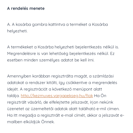
A rendelés menete
A. A kosárba gombra kattintva a terméket a Kosárba
helyezheti.
A termékeket a Kosárba helyezheti bejelentkezés nélkül is.
Megrendelésre is van lehetőség bejelentkezés nélkül. Ez
esetben minden személyes adatot be kell írni.
Amennyiben korábban regisztrálta magát, a számlázási
adatokat a rendszer kitölti, így csökkentve a megrendelés
idejét. A regisztrációt a következő menüpont alatt
találja.
http://kezmuves.vargapekseg.hu/fiok
Ha Ön
regisztrált vásárló, de elfelejtette jelszavát, írjon nekünk
üzenetet az üzemeltetői adatok alatt található e-mil címen.
Ha itt megadja a regisztrált e-mail címét, akkor a jelszavát e-
mailben elküldjük Önnek.