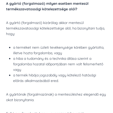
A gyártó (forgalmazó) milyen esetben mentesül
termékszavatossági kötelezettsége alól?
A gyártó (forgalmazó) kizárólag akkor mentesül
termékszavatossági kötelezettsége alól, ha bizonyítani tudja,
hogy:
a terméket nem üzleti tevékenysége körében gyártotta,
illetve hozta forgalomba, vagy
a hiba a tudomány és a technika állása szerint a
forgalomba hozatal időpontjában nem volt felismerhető
vagy
a termék hibája jogszabály vagy kötelező hatósági
előírás alkalmazásából ered.
A gyártónak (forgalmazónak) a mentesüléshez elegendő egy
okot bizonyítania.