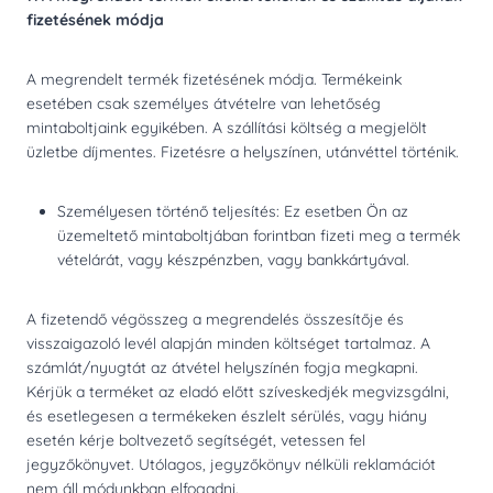
fizetésének módja
A megrendelt termék fizetésének módja. Termékeink
esetében csak személyes átvételre van lehetőség
mintaboltjaink egyikében. A szállítási költség a megjelölt
üzletbe díjmentes. Fizetésre a helyszínen, utánvéttel történik.
Személyesen történő teljesítés: Ez esetben Ön az
üzemeltető mintaboltjában forintban fizeti meg a termék
vételárát, vagy készpénzben, vagy bankkártyával.
A fizetendő végösszeg a megrendelés összesítője és
visszaigazoló levél alapján minden költséget tartalmaz. A
számlát/nyugtát az átvétel helyszínén fogja megkapni.
Kérjük a terméket az eladó előtt szíveskedjék megvizsgálni,
és esetlegesen a termékeken észlelt sérülés, vagy hiány
esetén kérje boltvezető segítségét, vetessen fel
jegyzőkönyvet. Utólagos, jegyzőkönyv nélküli reklamációt
nem áll módunkban elfogadni.