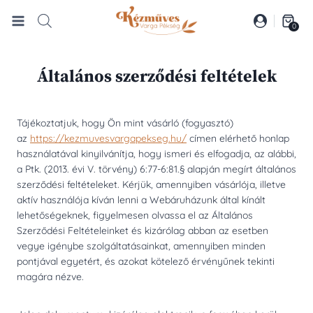
Skip
to
0
content
Általános szerződési feltételek
Tájékoztatjuk, hogy Ön mint vásárló (fogyasztó)
az
https://kezmuvesvargapekseg.hu/
címen elérhető honlap
használatával kinyilvánítja, hogy ismeri és elfogadja, az alábbi,
a Ptk. (2013. évi V. törvény) 6:77-6:81.§ alapján megírt általános
szerződési feltételeket. Kérjük, amennyiben vásárlója, illetve
aktív használója kíván lenni a Webáruházunk által kínált
lehetőségeknek, figyelmesen olvassa el az Általános
Szerződési Feltételeinket és kizárólag abban az esetben
vegye igénybe szolgáltatásainkat, amennyiben minden
pontjával egyetért, és azokat kötelező érvényűnek tekinti
magára nézve.