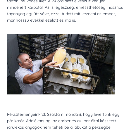
tartani működésüket. A 24 óra alatt elkészült kenyér
mindenért kárpótol. Az íz, egészség, emészthetőség, hasznos
tápanyag együtt véve, ezzel tudott mit kezdeni az ember,
már hosszú évekkel ezelőtt és ma is.
Péksüteményeinkről: Szoktam mondani, hogy levertünk egy
pár karót. Adalékanyag, az ember és az ipar által készített
járulékos anyagok nem teheti be a lábukat a pékségbe