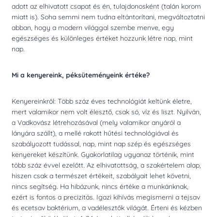
adott az elhivatott csapat és én, tulajdonosként (talán korom
miatt is). Soha semmi nem tudna eltántorítani, megváltoztatni
abban, hogy a modern világgal szembe menve, egy
egészséges és különleges értéket hozzunk létre nap, mint
nap.
Mi a kenyereink, péksüteményeink értéke?
Kenyereinkről: Több száz éves technológiát keltünk életre,
mert valamikor nem volt élesztő, csak só, víz és liszt. Nyilván,
a Vadkovász létrehozásával (mely valamikor anyáról a
lányára szállt), a mellé rakott hűtési technológiával és
szabályozott tudással, nap, mint nap szép és egészséges
kenyereket készítünk. Gyakorlatilag ugyanaz történik, mint
több száz évvel ezelőtt. Az elhivatottság, a szakértelem alap,
hiszen csak a természet értékeit, szabályait lehet követni,
nincs segítség. Ha hibázunk, nincs értéke a munkánknak,
ezért is fontos a precizitás. Igazi kihívás megismerni a tejsav
és ecetsav baktérium, a vadélesztők világát. Érteni és kézben