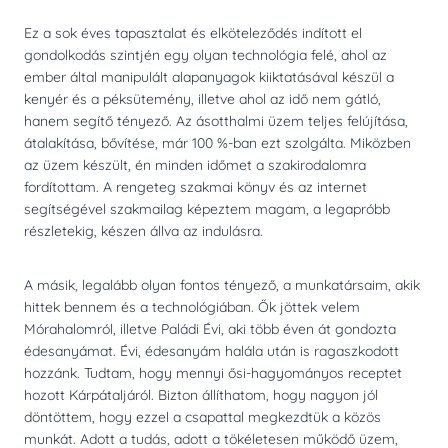
Ez a sok éves tapasztalat és elköteleződés indított el
gondolkodás szintjén egy olyan technológia felé, ahol az
ember által manipulált alapanyagok kiiktatásával készül a
kenyér és a péksütemény, illetve ahol az idő nem gátló,
hanem segítő tényező. Az ásotthalmi üzem teljes felújítása,
átalakítása, bővítése, már 100 %-ban ezt szolgálta. Miközben
az üzem készült, én minden időmet a szakirodalomra
fordítottam. A rengeteg szakmai könyv és az internet
segítségével szakmailag képeztem magam, a legapróbb
részletekig, készen állva az indulásra.
A másik, legalább olyan fontos tényező, a munkatársaim, akik
hittek bennem és a technológiában. Ők jöttek velem
Mórahalomról, illetve Paládi Évi, aki több éven át gondozta
édesanyámat. Évi, édesanyám halála után is ragaszkodott
hozzánk. Tudtam, hogy mennyi ősi-hagyományos receptet
hozott Kárpátaljáról. Bizton állíthatom, hogy nagyon jól
döntöttem, hogy ezzel a csapattal megkezdtük a közös
munkát. Adott a tudás, adott a tökéletesen működő üzem,