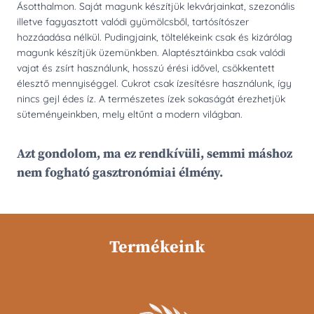
Ásotthalmon. Saját magunk készítjük lekvárjainkat, szezonális
illetve fagyasztott valódi gyümölcsből, tartósítószer
hozzáadása nélkül. Pudingjaink, töltelékeink csak és kizárólag
magunk készítjük üzemünkben. Alaptésztáinkba csak valódi
vajat és zsírt használunk, hosszú érési idővel, csökkentett
élesztő mennyiséggel. Cukrot csak ízesítésre használunk, így
nincs gejl édes íz. A természetes ízek sokaságát érezhetjük
süteményeinkben, mely eltűnt a modern világban.
Azt gondolom, ma ez rendkívüli, semmi máshoz
nem fogható gasztronómiai élmény.
Termékeink