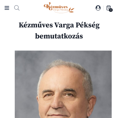
Skip
to
0
content
Kézműves Varga Pékség
bemutatkozás