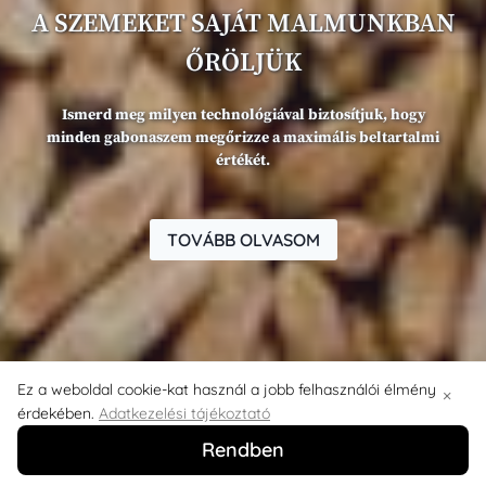
A SZEMEKET SAJÁT MALMUNKBAN
ŐRÖLJÜK
Ismerd meg milyen technológiával biztosítjuk, hogy
minden gabonaszem megőrizze a maximális beltartalmi
értékét.
TOVÁBB OLVASOM
Ez a weboldal cookie-kat használ a jobb felhasználói élmény
×
érdekében.
Adatkezelési tájékoztató
Rendben