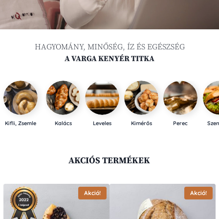
HAGYOMÁNY, MINŐSÉG, ÍZ ÉS EGÉSZSÉG
A VARGA KENYÉR TITKA
Kifli, Zsemle
Kalács
Leveles
Kimérős
Perec
Szen
AKCIÓS TERMÉKEK
Akció!
Akció!