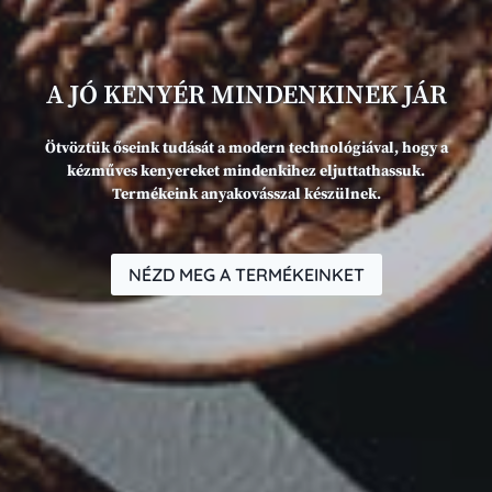
A JÓ KENYÉR MINDENKINEK JÁR
Ötvöztük őseink tudását a modern technológiával, hogy a
kézműves kenyereket mindenkihez eljuttathassuk.
Termékeink anyakovásszal készülnek.
NÉZD MEG A TERMÉKEINKET