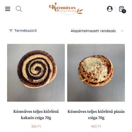
Skip
to
0
content
Termékszűrő
Kézműves teljes kiőrlésű
Kézműves teljes kiőrlésű pizzás
kakaós csiga 70g
csiga 70g
360
Ft
400
Ft