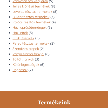
9
Vadkovászos kenyerek
9
termék
8
Teljes kiőrlésű termékek
8
termék
8
Leveles tésztás termékek
8
4
termék
Bukta tésztás termékek
4
termék
4
Kalács tésztás termékek
4
6
termék
Házi aprósütemények
6
5
termék
Házi piték
5
termék
5
Kiflik, zsemlék
5
termék
2
Perec tésztás termékek
2
2
termék
Szendvics alapok
2
termék
6
Varga Mama fánkjai
6
3
termék
Töltött fánkok
3
termék
6
Különlegességek
6
2
termék
Pogácsák
2
termék
Termékeink