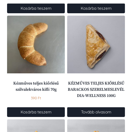
Kosárba teszem
Kosárba teszem
Kézműves teljes kiőrlésű
KÉZMŰVES TELJES KIŐRLÉSŰ
szilvalekváros kifli 70g
BARACKOS SZERELMESLEVÉL
DIA-WELLNESS 100G
390
Ft
Kosárba teszem
Tovább olvasom