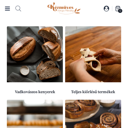
Skip
to
0
content
Vadkovászos kenyerek
Teljes kiőrlésű termékek