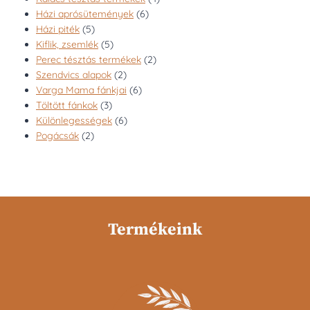
6
termék
Házi aprósütemények
6
5
termék
Házi piték
5
termék
5
Kiflik, zsemlék
5
termék
2
Perec tésztás termékek
2
2
termék
Szendvics alapok
2
termék
6
Varga Mama fánkjai
6
3
termék
Töltött fánkok
3
termék
6
Különlegességek
6
2
termék
Pogácsák
2
termék
Termékeink