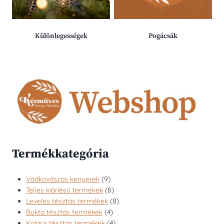
Különlegességek
Pogácsák
Termékkategória
9
Vadkovászos kenyerek
9
termék
8
Teljes kiőrlésű termékek
8
termék
8
Leveles tésztás termékek
8
4
termék
Bukta tésztás termékek
4
termék
4
Kalács tésztás termékek
4