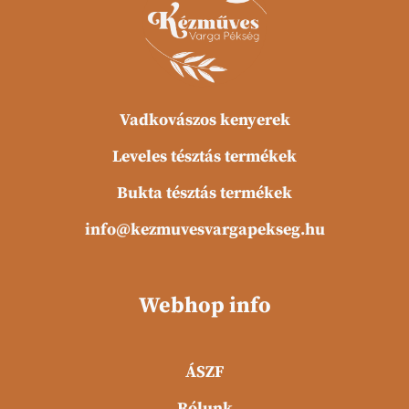
Vadkovászos kenyerek
Leveles tésztás termékek
Bukta tésztás termékek
info@kezmuvesvargapekseg.hu
Webhop info
ÁSZF
Rólunk