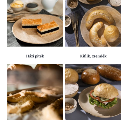
Házi piték
Kiflik, zsemlék