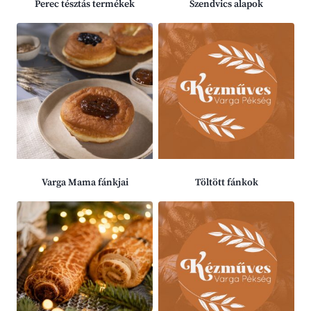
Perec tésztás termékek
Szendvics alapok
Varga Mama fánkjai
Töltött fánkok