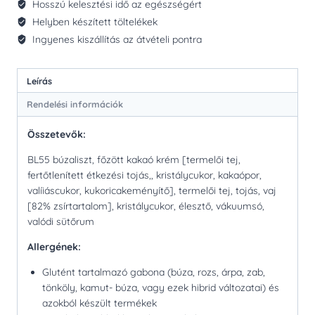
Hosszú kelesztési idő az egészségért
Helyben készített töltelékek
Ingyenes kiszállítás az átvételi pontra
Leírás
Rendelési információk
Összetevők:
BL55 búzaliszt, főzött kakaó krém [termelői tej,
fertőtlenített étkezési tojás,, kristálycukor, kakaópor,
valíiáscukor, kukoricakeményítő], termelői tej, tojás, vaj
[82% zsírtartalom], kristálycukor, élesztő, vákuumsó,
valódi sütőrum
Allergének:
Glutént tartalmazó gabona (búza, rozs, árpa, zab,
tönköly, kamut- búza, vagy ezek hibrid változatai) és
azokból készült termékek