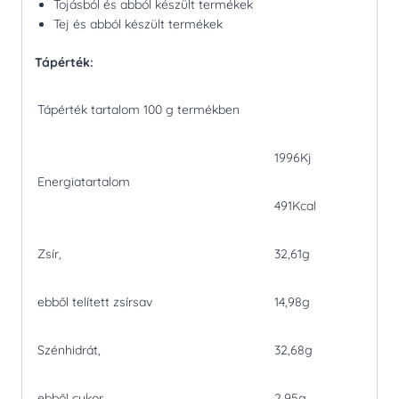
Tojásból és abból készült termékek
Tej és abból készült termékek
Tápérték:
Tápérték tartalom 100 g termékben
1996Kj
Energiatartalom
491Kcal
Zsír,
32,61g
ebből telített zsírsav
14,98g
Szénhidrát,
32,68g
ebből cukor
2,95g