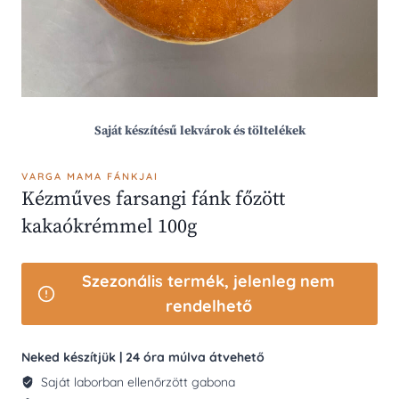
Saját készítésű lekvárok és töltelékek
VARGA MAMA FÁNKJAI
Kézműves farsangi fánk főzött
kakaókrémmel 100g
Szezonális termék, jelenleg nem
rendelhető
Neked készítjük | 24 óra múlva átvehető
Saját laborban ellenőrzött gabona