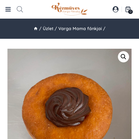
Skip
to
0
content
/
Üzlet
/
Varga Mama fánkjai
/