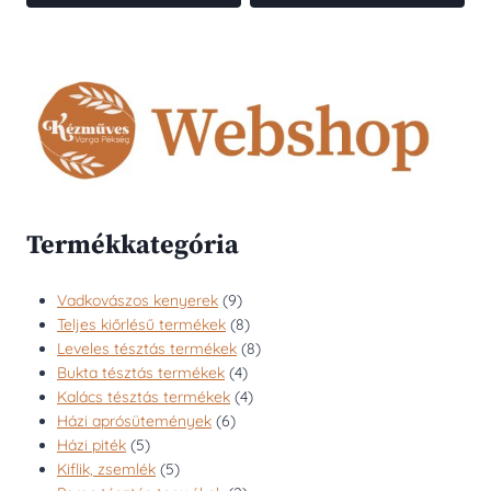
Termékkategória
9
Vadkovászos kenyerek
9
termék
8
Teljes kiőrlésű termékek
8
termék
8
Leveles tésztás termékek
8
4
termék
Bukta tésztás termékek
4
termék
4
Kalács tésztás termékek
4
6
termék
Házi aprósütemények
6
5
termék
Házi piték
5
termék
5
Kiflik, zsemlék
5