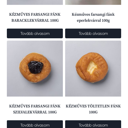
KÉZMŰVES FARSANGI FÁNK
Kézműves farsangi fánk
BARACKLEKVÁRRAL 100G
eperlekvárral 100g
Tovább olvasom
Tovább olvasom
KÉZMŰVES FARSANGI FÁNK
KÉZMŰVES TÖLTETLEN FÁNK
SZILVALEKVÁRRAL 100G
100G
Tovább olvasom
Tovább olvasom