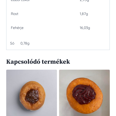
Rost
1,87g
Fehérje
16,03g
Só 0,78g
Kapcsolódó termékek