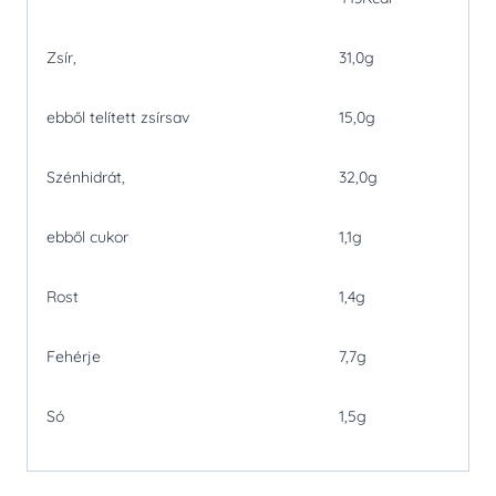
Zsír,
31,0g
ebből telített zsírsav
15,0g
Szénhidrát,
32,0g
ebből cukor
1,1g
Rost
1,4g
Fehérje
7,7g
Só
1,5g