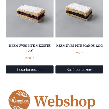
terméknek
több
variációja
van.
A
változatok
a
termékoldalon
választhatók
KÉZMŰVES PITE MEGGYES
KÉZMŰVES PITE MÁKOS 120G
ki
120G
740
Ft
1540
Ft
Kosárba teszem
Kosárba teszem