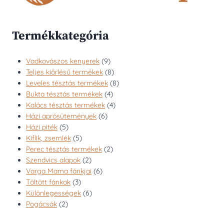
Termékkategória
9
Vadkovászos kenyerek
9
termék
8
Teljes kiőrlésű termékek
8
termék
8
Leveles tésztás termékek
8
4
termék
Bukta tésztás termékek
4
termék
4
Kalács tésztás termékek
4
6
termék
Házi aprósütemények
6
5
termék
Házi piték
5
termék
5
Kiflik, zsemlék
5
termék
2
Perec tésztás termékek
2
2
termék
Szendvics alapok
2
termék
6
Varga Mama fánkjai
6
3
termék
Töltött fánkok
3
termék
6
Különlegességek
6
2
termék
Pogácsák
2
termék