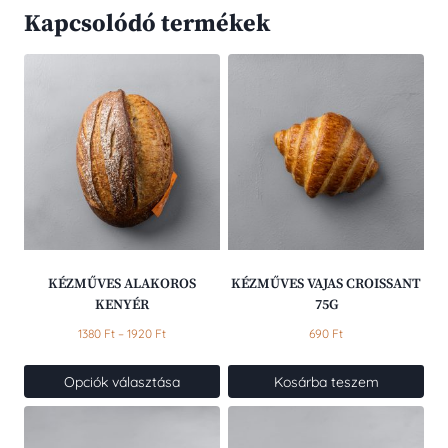
Kapcsolódó termékek
KÉZMŰVES ALAKOROS
KÉZMŰVES VAJAS CROISSANT
KENYÉR
75G
Ártartomány:
1380
Ft
–
1920
Ft
690
Ft
1380 Ft
-
Opciók választása
Kosárba teszem
1920 Ft
Ennek
a