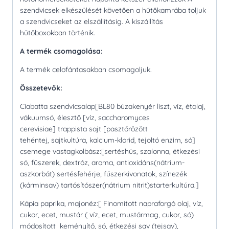
szendvicsek elkészülését követően a hűtőkamrába toljuk
a szendvicseket az elszállításig. A kiszállítás
hűtőboxokban történik.
A termék csomagolása:
A termék celofántasakban csomagoljuk.
Összetevők:
Ciabatta szendvicsalap[BL80 búzakenyér liszt, víz, étolaj,
vákuumsó, élesztő [víz, saccharomyces
cerevisiae] trappista sajt [pasztőrözött
tehéntej, sajtkultúra, kalcium-klorid, tejoltó enzim, só]
csemege vastagkolbász:[sertéshús, szalonna, étkezési
só, fűszerek, dextróz, aroma, antioxidáns(nátrium-
aszkorbát) sertésfehérje, fűszerkivonatok, színezék
(kárminsav) tartósítószer(nátrium nitrit)starterkultúra.]
Kápia paprika, majonéz:[ Finomított napraforgó olaj, víz,
cukor, ecet, mustár ( víz, ecet, mustármag, cukor, só)
módosított keményítő, só, étkezési sav (tejsav),