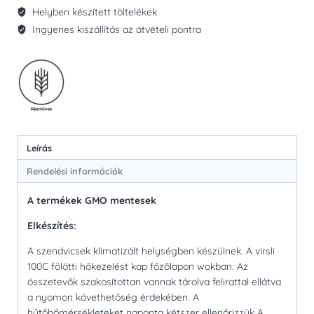
Helyben készített töltelékek
Ingyenes kiszállítás az átvételi pontra
Leírás
Rendelési információk
A termékek GMO mentesek
Elkészítés:
A szendvicsek klimatizált helységben készülnek. A virsli
100C fölötti hőkezelést kap főzőlapon wokban. Az
összetevők szakosítottan vannak tárolva felirattal ellátva
a nyomon követhetőség érdekében. A
hűtőhőmérsékleteket naponta kétszer ellenőrizzük A