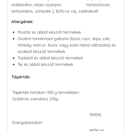
stabilizátor, teljes tojáspor, tartósítószer,
antioxidáns, színezék ], 82%-os vaj, salátalevél
Allergének:
Mustár és abból készült termékek
Glutént tartalmazó gabona (búza, rozs, árpa, zab,
tönköly, kamut- búza, vagy ezek hibrid változatai) és
azokból készült termékek
Tojásból és abból készült termékek
Tej és abból készült termékek
Tápérték:
Tápérték tartalom 100 g termékben:
Szalámis szendvics 210g
1845Kj
Energiatartalom
443Kcal