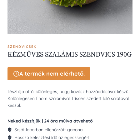
SZENDVICSEK
KÉZMŰVES SZALÁMIS SZENDVICS 190G
A termék nem elérhető.
Tésztája attól különleges, hogy kovász hozzáadásával készül.
Különlegesen finom szalámival, frissen szedett loló salátával
készül.
Neked készítjük | 24 óra múlva átvehető
Saját laborban ellenőrzött gabona
Hosszú kelesztési idő az egészségért