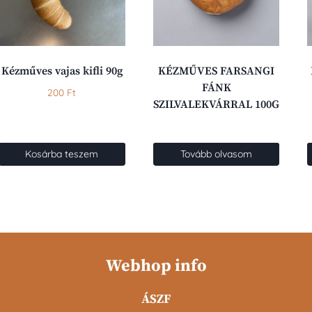
Kézműves vajas kifli 90g
KÉZMŰVES FARSANGI
FÁNK
200
Ft
SZILVALEKVÁRRAL 100G
Kosárba teszem
Tovább olvasom
Webhop info
ÁSZF