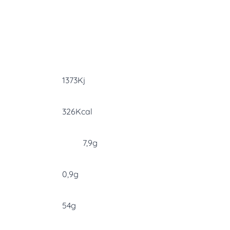
1373Kj
326Kcal
7,9g
0,9g
54g