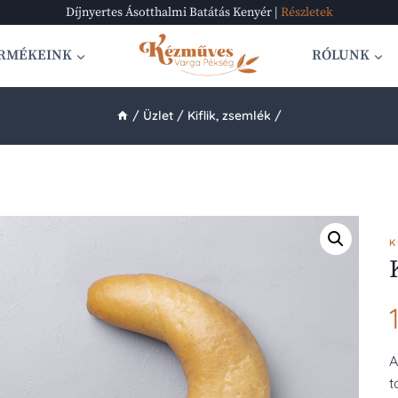
Díjnyertes Ásotthalmi Batátás Kenyér |
Részletek
RMÉKEINK
RÓLUNK
/
Üzlet
/
Kiflik, zsemlék
/
K
A
t