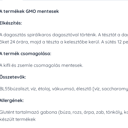
A termékek GMO mentesek
Elkészítés:
A dagasztás spirálkaros dagasztóval történik. A tésztát a da
őket 24 órára, majd a tészta a kelesztőbe kerül. A sütés 12 pe
A termék csomagolása:
A kifli és zsemle csomagolás mentesek.
Összetevők:
BL55búzaliszt, víz, étolaj, vákuumsó, élesztő [víz, saccharomy
Allergének:
Glutént tartalmazó gabona (búza, rozs, árpa, zab, tönköly, k
készült termékek