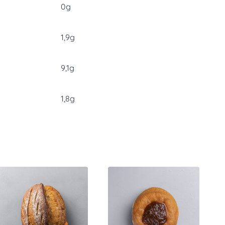
0g
1,9g
9,1g
1,8g