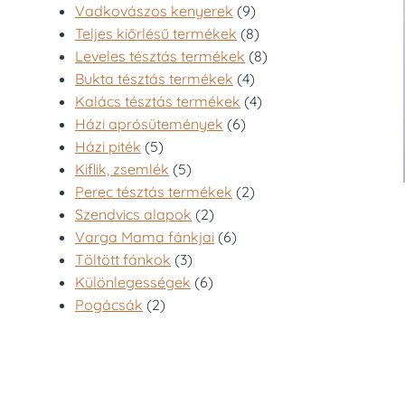
9
Vadkovászos kenyerek
9
termék
8
Teljes kiőrlésű termékek
8
termék
8
Leveles tésztás termékek
8
4
termék
Bukta tésztás termékek
4
termék
4
Kalács tésztás termékek
4
6
termék
Házi aprósütemények
6
5
termék
Házi piték
5
termék
5
Kiflik, zsemlék
5
termék
2
Perec tésztás termékek
2
2
termék
Szendvics alapok
2
termék
6
Varga Mama fánkjai
6
3
termék
Töltött fánkok
3
termék
6
Különlegességek
6
2
termék
Pogácsák
2
termék