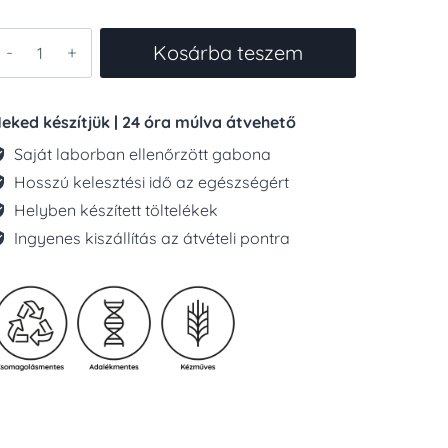
KÉZMŰVES
Kosárba teszem
IFLI
NATÚR
70G
eked készítjük | 24 óra múlva átvehető
ennyiség
Saját laborban ellenőrzött gabona
Hosszú kelesztési idő az egészségért
Helyben készített töltelékek
Ingyenes kiszállítás az átvételi pontra