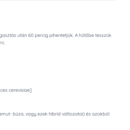
gasztás után 60 percig pihentetjük. A hűtőbe tesszük
rc.
ces cerevisiae]
amut- búza, vagy ezek hibrid változatai) és azokból