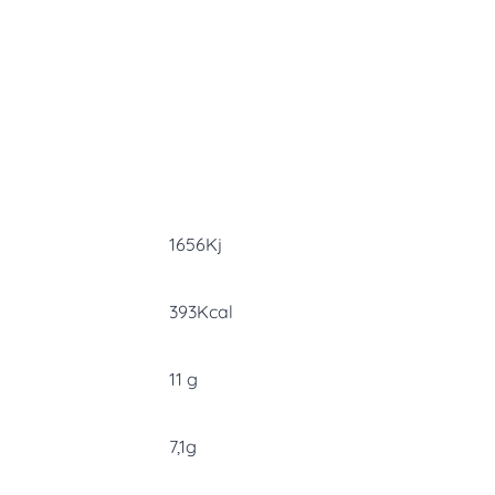
1656Kj
393Kcal
11 g
7,1g