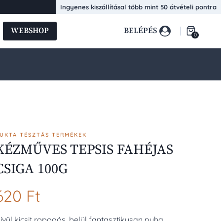
FAHÉJAS
Ingyenes kiszállításal több mint 50 átvételi pontra
CSIGA
100G
WEBSHOP
BELÉPÉS
0
mennyiség
UKTA TÉSZTÁS TERMÉKEK
KÉZMŰVES TEPSIS FAHÉJAS
CSIGA 100G
620
Ft
ívül kicsit ropogós, belül fantasztikusan puha.