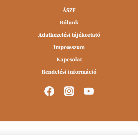
A
változatok
ÁSZF
a
Rólunk
termékoldalon
választhatók
Adatkezelési tájékoztató
ki
Impresszum
Kapcsolat
Rendelési információ