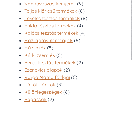
9
Vadkovászos kenyerek
9
termék
8
Teljes kiőrlésű termékek
8
termék
8
Leveles tésztás termékek
8
4
termék
Bukta tésztás termékek
4
termék
4
Kalács tésztás termékek
4
6
termék
Házi aprósütemények
6
5
termék
Házi piték
5
termék
5
Kiflik, zsemlék
5
termék
2
Perec tésztás termékek
2
2
termék
Szendvics alapok
2
termék
6
Varga Mama fánkjai
6
3
termék
Töltött fánkok
3
termék
6
Különlegességek
6
2
termék
Pogácsák
2
termék