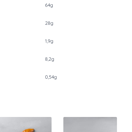
64g
28g
1,9g
8,2g
0,54g