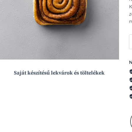
K
z
m
T
F
C
N
1
Saját készítésű lekvárok és töltelékek
m