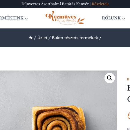
Díjnyertes Ásotthalmi Batátás Kenyér |
Részletek
RMÉKEINK
RÓLUNK
/
Üzlet
/
Bukta tésztás termékek
/
B
K