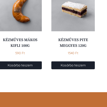
KÉZMŰVES MÁKOS
KÉZMŰVES PITE
KIFLI 100G
MEGGYES 120G
590
Ft
1540
Ft
Kosárba teszem
Kosárba teszem