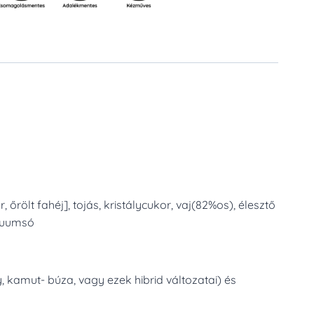
, őrölt fahéj], tojás, kristálycukor, vaj(82%os), élesztő
ákuumsó
, kamut- búza, vagy ezek hibrid változatai) és