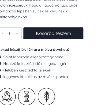
ülönlegességük, hogy a hagyományos piros
ománcos tepsiben sülnek és kerülnek ki
intaboltjainkba.
KÉZMŰVES
Kosárba teszem
EPSIS
AHÉJAS
SIGA
eked készítjük | 24 óra múlva átvehető
00G
Saját laborban ellenőrzött gabona
ennyiség
Hosszú kelesztési idő az egészségért
Helyben készített töltelékek
Ingyenes kiszállítás az átvételi pontra