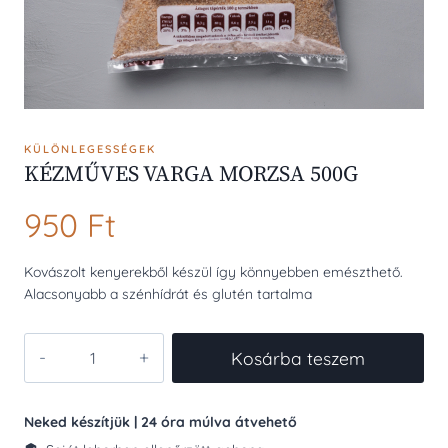
KÜLÖNLEGESSÉGEK
KÉZMŰVES VARGA MORZSA 500G
950
Ft
Kovászolt kenyerekből készül így könnyebben emészthető.
Alacsonyabb a szénhídrát és glutén tartalma
KÉZMŰVES
Kosárba teszem
VARGA
MORZSA
500G
Neked készítjük | 24 óra múlva átvehető
mennyiség