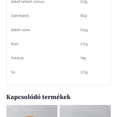
ebből telített zsírsav
0,3g
Szénhidrát,
80g
ebből cukor
0,6g
Rost
5,5g
Fehérje
14g
Só
2,5g
Kapcsolódó termékek