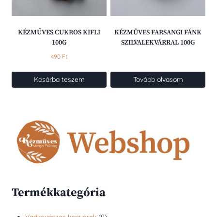
a
a
termékoldalon
termékoldalon
választhatók
választhatók
KÉZMŰVES CUKROS KIFLI
KÉZMŰVES FARSANGI FÁNK
ki
ki
100G
SZILVALEKVÁRRAL 100G
490
Ft
Kosárba teszem
Tovább olvasom
Termékkategória
9