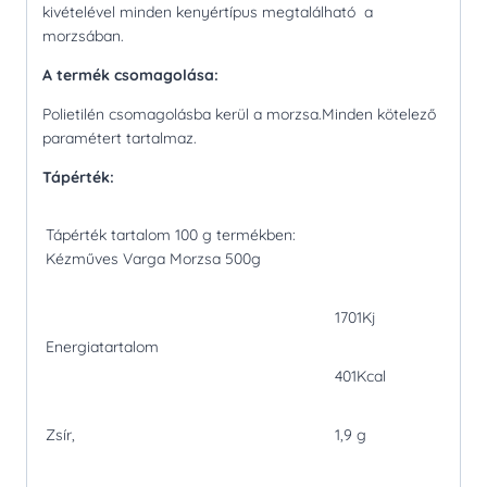
kivételével minden kenyértípus megtalálható a
morzsában.
A termék csomagolása:
Polietilén csomagolásba kerül a morzsa.Minden kötelező
paramétert tartalmaz.
Tápérték:
Tápérték tartalom 100 g termékben:
Kézműves Varga Morzsa 500g
1701Kj
Energiatartalom
401Kcal
Zsír,
1,9 g