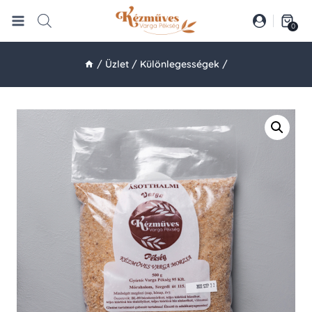
Skip
to
0
content
/
Üzlet
/
Különlegességek
/