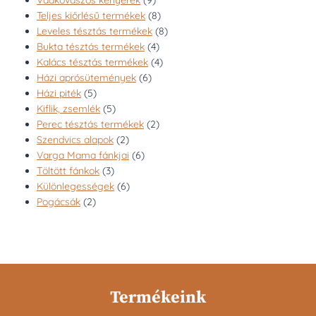
Vadkovászos kenyerek
9
termék
8
Teljes kiőrlésű termékek
8
termék
8
Leveles tésztás termékek
8
4
termék
Bukta tésztás termékek
4
termék
4
Kalács tésztás termékek
4
6
termék
Házi aprósütemények
6
5
termék
Házi piték
5
termék
5
Kiflik, zsemlék
5
termék
2
Perec tésztás termékek
2
2
termék
Szendvics alapok
2
termék
6
Varga Mama fánkjai
6
3
termék
Töltött fánkok
3
termék
6
Különlegességek
6
2
termék
Pogácsák
2
termék
Termékeink