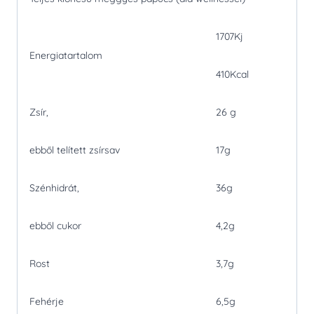
1707Kj
Energiatartalom
410Kcal
Zsír,
26 g
ebből telített zsírsav
17g
Szénhidrát,
36g
ebből cukor
4,2g
Rost
3,7g
Fehérje
6,5g