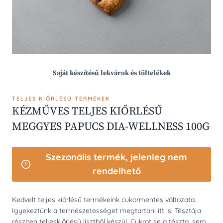
Saját készítésű lekvárok és töltelékek
TELJES KIŐRLÉSŰ TERMÉKEK
KÉZMŰVES TELJES KIŐRLÉSŰ
MEGGYES PAPUCS DIA-WELLNESS 100G
Szezonális termék, jelenleg nem
rendelhető
Kedvelt teljes kiőrlésű termékeink cukormentes változata.
Igyekeztünk a természetességet megtartani itt is. Tésztája
részben teljeskiőrlésű lisztből készül. Cukrot se a tészta, sem