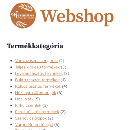
több
variációja
van.
A
változatok
a
termékoldalon
Termékkategória
választhatók
ki
9
Vadkovászos kenyerek
9
termék
8
Teljes kiőrlésű termékek
8
termék
8
Leveles tésztás termékek
8
4
termék
Bukta tésztás termékek
4
termék
4
Kalács tésztás termékek
4
6
termék
Házi aprósütemények
6
5
termék
Házi piték
5
termék
5
Kiflik, zsemlék
5
termék
2
Perec tésztás termékek
2
2
termék
Szendvics alapok
2
termék
6
Varga Mama fánkjai
6