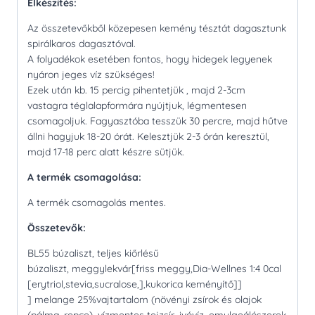
Elkészítés:
Az összetevőkből közepesen kemény tésztát dagasztunk
spirálkaros dagasztóval.
A folyadékok esetében fontos, hogy hidegek legyenek
nyáron jeges víz szükséges!
Ezek után kb. 15 percig pihentetjük , majd 2-3cm
vastagra téglalapformára nyújtjuk, légmentesen
csomagoljuk. Fagyasztóba tesszük 30 percre, majd hűtve
állni hagyjuk 18-20 órát. Kelesztjük 2-3 órán keresztül,
majd 17-18 perc alatt készre sütjük.
A termék csomagolása:
A termék csomagolás mentes.
Összetevők:
BL55 búzaliszt, teljes kiőrlésű
búzaliszt, meggylekvár[friss meggy,Dia-Wellnes 1:4 0cal
[erytriol,stevia,sucralose,],kukorica keményítő]]
] melange 25%vajtartalom (növényi zsírok és olajok