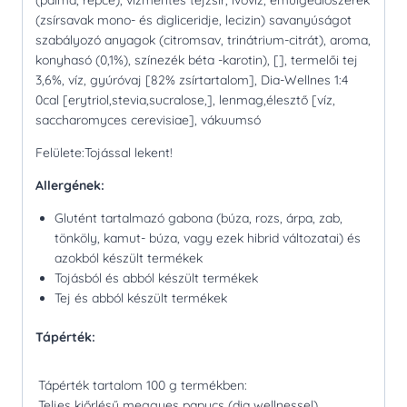
(pálma, repce), vízmentes tejzsír, ivóvíz, emulgeálószerek
(zsírsavak mono- és digliceridje, lecizin) savanyúságot
szabályozó anyagok (citromsav, trinátrium-citrát), aroma,
konyhasó (0,1%), színezék béta -karotin), [], termelői tej
3,6%, víz, gyúróvaj [82% zsírtartalom], Dia-Wellnes 1:4
0cal [erytriol,stevia,sucralose,], lenmag,élesztő [víz,
saccharomyces cerevisiae], vákuumsó
Felülete:Tojással lekent!
Allergének:
Glutént tartalmazó gabona (búza, rozs, árpa, zab,
tönköly, kamut- búza, vagy ezek hibrid változatai) és
azokból készült termékek
Tojásból és abból készült termékek
Tej és abból készült termékek
Tápérték:
Tápérték tartalom 100 g termékben:
Teljes kiőrlésű meggyes papucs (dia wellnessel)