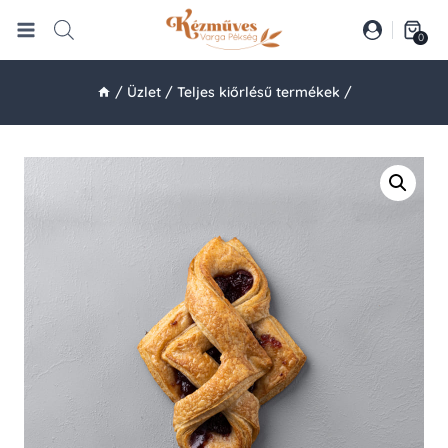
Skip
to
0
content
/
Üzlet
/
Teljes kiőrlésű termékek
/