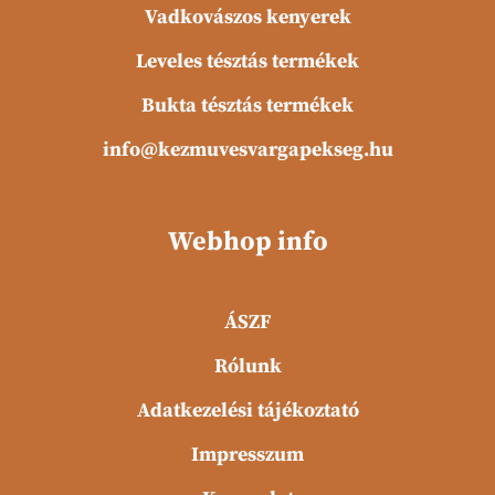
ö
Vadkovászos kenyerek
b
F
b
Leveles tésztás termékek
t
v
Bukta tésztás termékek
a
r
info@kezmuvesvargapekseg.hu
i
á
c
i
Webhop info
ó
j
a
ÁSZF
v
a
Rólunk
n
.
Adatkezelési tájékoztató
A
v
Impresszum
á
l