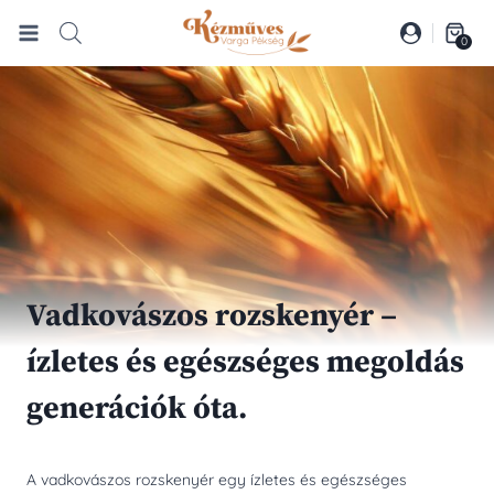
Skip
to
0
content
Vadkovászos rozskenyér –
ízletes és egészséges megoldás
generációk óta.
A vadkovászos rozskenyér egy ízletes és egészséges