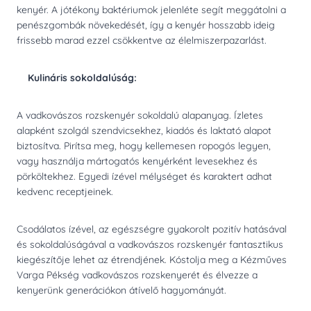
kenyér. A jótékony baktériumok jelenléte segít meggátolni a
penészgombák növekedését, így a kenyér hosszabb ideig
frissebb marad ezzel csökkentve az élelmiszerpazarlást.
Kulináris sokoldalúság:
A vadkovászos rozskenyér sokoldalú alapanyag. Ízletes
alapként szolgál szendvicsekhez, kiadós és laktató alapot
biztosítva. Pirítsa meg, hogy kellemesen ropogós legyen,
vagy használja mártogatós kenyérként levesekhez és
pörköltekhez. Egyedi ízével mélységet és karaktert adhat
kedvenc receptjeinek.
Csodálatos ízével, az egészségre gyakorolt pozitív hatásával
és sokoldalúságával a vadkovászos rozskenyér fantasztikus
kiegészítője lehet az étrendjének. Kóstolja meg a Kézműves
Varga Pékség vadkovászos rozskenyerét és élvezze a
kenyerünk generációkon átívelő hagyományát.