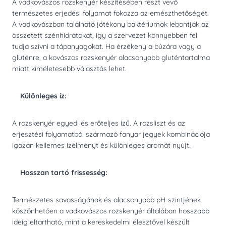
A vadkovászos rozskenyér készítésében részt vevő
természetes erjedési folyamat fokozza az emészthetőségét.
A vadkovászban található jótékony baktériumok lebontják az
összetett szénhidrátokat, így a szervezet könnyebben fel
tudja szívni a tápanyagokat. Ha érzékeny a búzára vagy a
gluténre, a kovászos rozskenyér alacsonyabb gluténtartalma
miatt kíméletesebb választás lehet.
Különleges íz:
A rozskenyér egyedi és erőteljes ízű. A rozsliszt és az
erjesztési folyamatból származó fanyar jegyek kombinációja
igazán kellemes ízélményt és különleges aromát nyújt.
Hosszan tartó frissesség:
Természetes savasságának és alacsonyabb pH-szintjének
köszönhetően a vadkovászos rozskenyér általában hosszabb
ideig eltartható, mint a kereskedelmi élesztővel készült