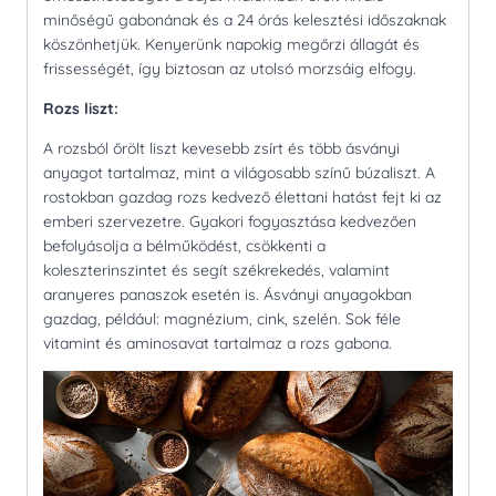
minőségű gabonának és a 24 órás kelesztési időszaknak
köszönhetjük. Kenyerünk napokig megőrzi állagát és
frissességét, így biztosan az utolsó morzsáig elfogy.
Rozs liszt:
A rozsból őrölt liszt kevesebb zsírt és több ásványi
anyagot tartalmaz, mint a világosabb színű búzaliszt. A
rostokban gazdag rozs kedvező élettani hatást fejt ki az
emberi szervezetre. Gyakori fogyasztása kedvezően
befolyásolja a bélműködést, csökkenti a
koleszterinszintet és segít székrekedés, valamint
aranyeres panaszok esetén is. Ásványi anyagokban
gazdag, például: magnézium, cink, szelén. Sok féle
vitamint és aminosavat tartalmaz a rozs gabona.