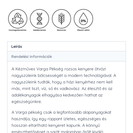
Leírás
Rendelési információk
A Kézműves Varga Pékség rozsos kenyere ötvözi
nagyszüleink bölcsességét a modern technológiával. A
nagyszüleink tudták, hogy a házi kenyérhez nem kell
más, mint liszt, víz, só és vadkovász. Az élesztő és az
adalékanyagok elhagyása kedvezően hathat az
egészségünkre.
A Varga pékség csak a legfontosabb alapanyagokat
használja, így egy roppant ízletes, egészséges és
hosszan eltartható kenyeret kapunk. A könnyű
emészthetőséget a saját malomban őrölt kiváló