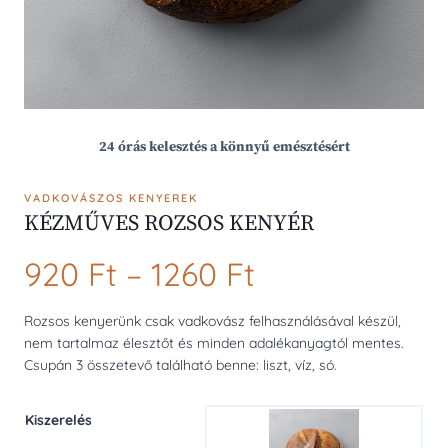
24 órás kelesztés a könnyű emésztésért
VADKOVÁSZOS KENYEREK
KÉZMŰVES ROZSOS KENYÉR
Ártartomány
920
Ft
–
1260
Ft
920 Ft
Rozsos kenyerünk csak vadkovász felhasználásával készül,
nem tartalmaz élesztőt és minden adalékanyagtól mentes.
-
Csupán 3 összetevő található benne: liszt, víz, só.
1260 Ft
Kiszerelés