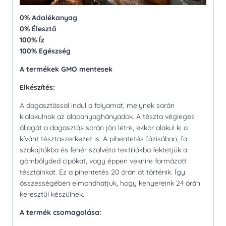
0% Adalékanyag
0% Élesztő
100% Íz
100% Egészség
A termékek GMO mentesek
Elkészítés:
A dagasztással indul a folyamat, melynek során
kialakulnak az alapanyaghányadok. A tészta végleges
állagát a dagasztás során jön létre, ekkor alakul ki a
kívánt tésztaszerkezet is. A pihentetés fázisában, fa
szakajtókba és fehér szalvéta textíliákba fektetjük a
gömbölyded cipókat, vagy éppen veknire formázott
tésztáinkat. Ez a pihentetés 20 órán át történik. Így
összességében elmondhatjuk, hogy kenyereink 24 órán
keresztül készülnek.
A termék csomagolása: