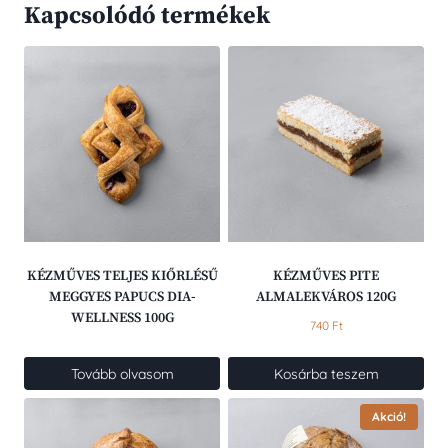
Kapcsolódó termékek
KÉZMŰVES TELJES KIŐRLÉSŰ
KÉZMŰVES PITE
MEGGYES PAPUCS DIA-
ALMALEKVÁROS 120G
WELLNESS 100G
740
Ft
Tovább olvasom
Kosárba teszem
Akció!