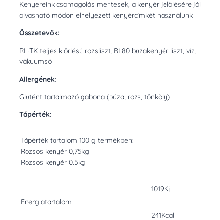
Kenyereink csomagolás mentesek, a kenyér jelölésére jól
olvasható módon elhelyezett kenyércímkét használunk.
Összetevők:
RL-TK teljes kiőrlésű rozsliszt, BL80 búzakenyér liszt, víz,
vákuumsó
Allergének:
Glutént tartalmazó gabona (búza, rozs, tönköly)
Tápérték:
Tápérték tartalom 100 g termékben:
Rozsos kenyér 0,75kg
Rozsos kenyér 0,5kg
1019Kj
Energiatartalom
241Kcal