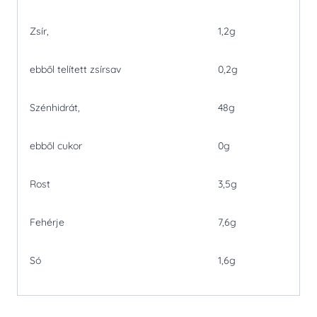
Zsír,
1,2g
ebből telített zsírsav
0,2g
Szénhidrát,
48g
ebből cukor
0g
Rost
3,5g
Fehérje
7,6g
Só
1,6g