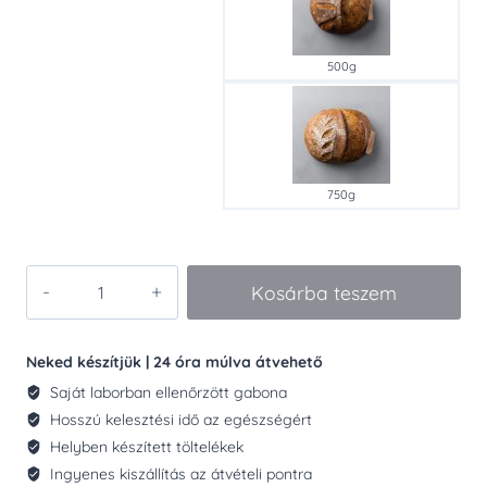
500g
750g
KÉZMŰVES
Kosárba teszem
ROZSOS
KENYÉR
mennyiség
Neked készítjük | 24 óra múlva átvehető
Saját laborban ellenőrzött gabona
Hosszú kelesztési idő az egészségért
Helyben készített töltelékek
Ingyenes kiszállítás az átvételi pontra