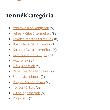
változatok
változatok
a
a
termékoldalon
termékoldalon
Termékkategória
választhatók
választhatók
ki
ki
9
Vadkovászos kenyerek
9
termék
8
Teljes kiőrlésű termékek
8
termék
8
Leveles tésztás termékek
8
4
termék
Bukta tésztás termékek
4
termék
4
Kalács tésztás termékek
4
6
termék
Házi aprósütemények
6
5
termék
Házi piték
5
termék
5
Kiflik, zsemlék
5
termék
2
Perec tésztás termékek
2
2
termék
Szendvics alapok
2
termék
6
Varga Mama fánkjai
6
3
termék
Töltött fánkok
3
termék
6
Különlegességek
6
2
termék
Pogácsák
2
termék