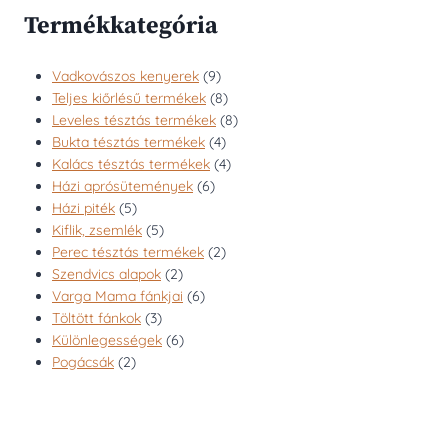
Termékkategória
9
Vadkovászos kenyerek
9
termék
8
Teljes kiőrlésű termékek
8
termék
8
Leveles tésztás termékek
8
4
termék
Bukta tésztás termékek
4
termék
4
Kalács tésztás termékek
4
6
termék
Házi aprósütemények
6
5
termék
Házi piték
5
termék
5
Kiflik, zsemlék
5
termék
2
Perec tésztás termékek
2
2
termék
Szendvics alapok
2
termék
6
Varga Mama fánkjai
6
3
termék
Töltött fánkok
3
termék
6
Különlegességek
6
2
termék
Pogácsák
2
termék