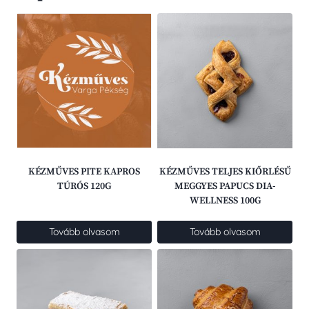
KÉZMŰVES PITE KAPROS
KÉZMŰVES TELJES KIŐRLÉSŰ
TÚRÓS 120G
MEGGYES PAPUCS DIA-
WELLNESS 100G
Tovább olvasom
Tovább olvasom