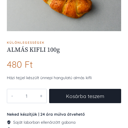
KÜLÖNLEGESSÉGEK
ALMÁS KIFLI 100g
480
Ft
Házi tejjel készült ünnepi hangulatú almás kifli
ALMÁS
Kosárba teszem
KIFLI
100g
mennyiség
Neked készítjük | 24 óra múlva átvehető
Saját laborban ellenőrzött gabona