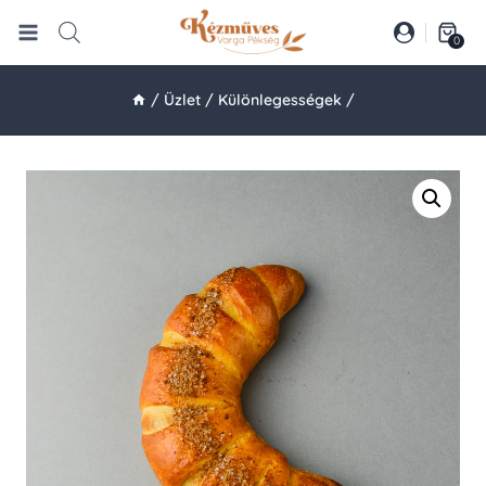
Skip
to
0
content
/
Üzlet
/
Különlegességek
/