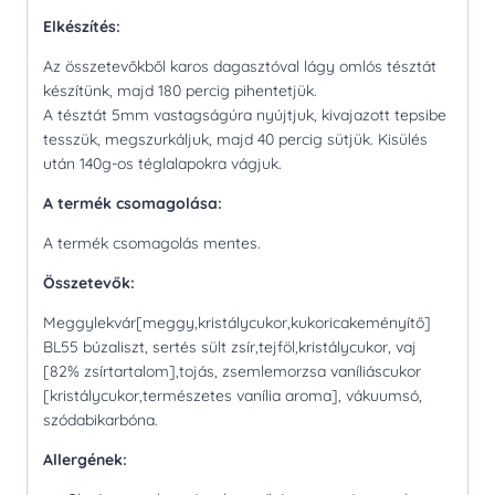
Elkészítés:
Az összetevőkből karos dagasztóval lágy omlós tésztát
készítünk, majd 180 percig pihentetjük.
A tésztát 5mm vastagságúra nyújtjuk, kivajazott tepsibe
tesszük, megszurkáljuk, majd 40 percig sütjük. Kisülés
után 140g-os téglalapokra vágjuk.
A termék csomagolása:
A termék csomagolás mentes.
Összetevők:
Meggylekvár[meggy,kristálycukor,kukoricakeményítő]
BL55 búzaliszt, sertés sült zsír,tejföl,kristálycukor, vaj
[82% zsírtartalom],tojás, zsemlemorzsa vaníliáscukor
[kristálycukor,természetes vanília aroma], vákuumsó,
szódabikarbóna.
Allergének: