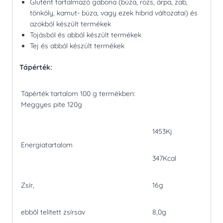
Glutént tartalmazó gabona (búza, rozs, árpa, zab,
tönköly, kamut- búza, vagy ezek hibrid változatai) és
azokból készült termékek
Tojásból és abból készült termékek
Tej és abból készült termékek
Tápérték:
Tápérték tartalom 100 g termékben:
Meggyes pite 120g
1453Kj
Energiatartalom
347Kcal
Zsír,
16g
ebből telített zsírsav
8,0g