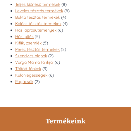
termék
8
Teljes kiőrlésű termékek
8
termék
8
Leveles tésztás termékek
8
4
termék
Bukta tésztás termékek
4
termék
4
Kalács tésztás termékek
4
6
termék
Házi aprósütemények
6
5
termék
Házi piték
5
termék
5
Kiflik, zsemlék
5
termék
2
Perec tésztás termékek
2
2
termék
Szendvics alapok
2
termék
6
Varga Mama fánkjai
6
3
termék
Töltött fánkok
3
termék
6
Különlegességek
6
2
termék
Pogácsák
2
termék
Termékeink