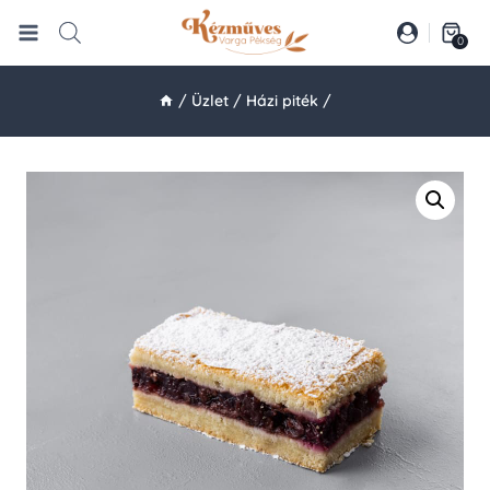
Skip
to
0
content
/
Üzlet
/
Házi piték
/