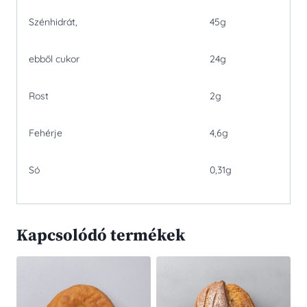
Szénhidrát,
45g
ebből cukor
24g
Rost
2g
Fehérje
4,6g
Só
0,31g
Kapcsolódó termékek