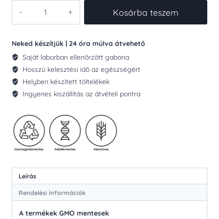
KÉZMŰVES
Kosárba teszem
PITE
MEGGYES
120G
Neked készítjük | 24 óra múlva átvehető
mennyiség
Saját laborban ellenőrzött gabona
Hosszú kelesztési idő az egészségért
Helyben készített töltelékek
Ingyenes kiszállítás az átvételi pontra
Leírás
Rendelési információk
A termékek GMO mentesek