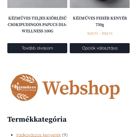
a
termékoldalon
választhatók
KÉZMŰVES TELJES KIŐRLÉSŰ
KÉZMŰVES FEHÉR KENYÉR
ki
CSOKIPUDINGOS PAPUCS DIA-
750g
WELLNESS 100G
Ártartomány:
920
Ft
–
1150
Ft
920 Ft
-
Tovább olvasom
Opciók választása
1150 Ft
Ennek
a
terméknek
több
variációja
van.
A
változatok
a
termékoldalon
Termékkategória
választhatók
ki
9
Vadkovászos kenyerek
9