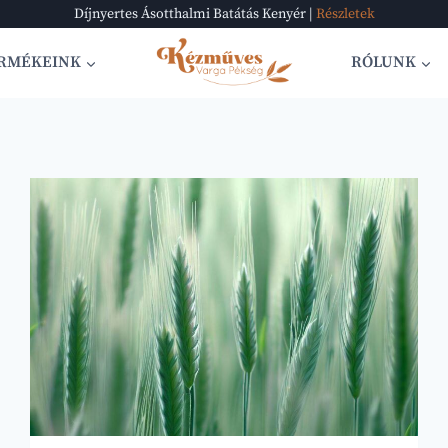
Díjnyertes Ásotthalmi Batátás Kenyér |
Részletek
RMÉKEINK
RÓLUNK