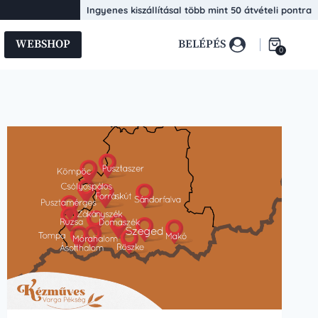
Ingyenes kiszállításal több mint 50 átvételi pontra
WEBSHOP
BELÉPÉS
0