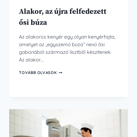
Alakor, az újra felfedezett
ősi búza
Az alakoros kenyér egy olyan kenyérfajta,
amelyet az „egyszemű búza” nevű ősi
gabonából származó lisztből készítenek.
Az alakor…
ALAKOR,
TOVÁBB OLVASOK
AZ
ÚJRA
FELFEDEZETT
ŐSI
BÚZA