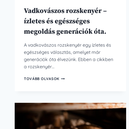
Vadkovászos rozskenyér –
ízletes és egészséges
megoldás generációk óta.
A vadkovászos rozskenyér egy ízletes és
egészséges választás, amelyet már
generációk óta élvezünk. Ebben a cikkben
a rozskenyér…
VADKOVÁSZOS
TOVÁBB OLVASOK
ROZSKENYÉR
–
ÍZLETES
ÉS
EGÉSZSÉGES
MEGOLDÁS
GENERÁCIÓK
ÓTA.