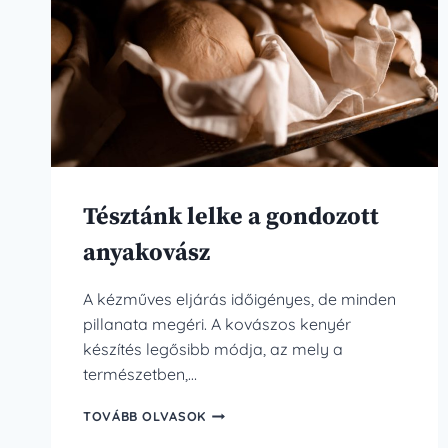
Tésztánk lelke a gondozott
anyakovász
A kézműves eljárás időigényes, de minden
pillanata megéri. A kovászos kenyér
készítés legősibb módja, az mely a
természetben,…
TÉSZTÁNK
TOVÁBB OLVASOK
LELKE