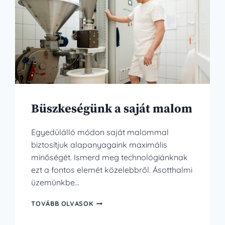
Büszkeségünk a saját malom
Egyedülálló módon saját malommal
biztosítjuk alapanyagaink maximális
minőségét. Ismerd meg technológiánknak
ezt a fontos elemét közelebbről. Ásotthalmi
üzemünkbe…
BÜSZKESÉGÜNK
TOVÁBB OLVASOK
A
SAJÁT