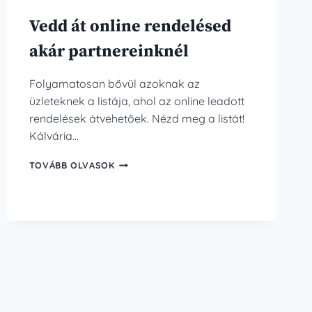
Vedd át online rendelésed
akár partnereinknél
Folyamatosan bővül azoknak az
üzleteknek a listája, ahol az online leadott
rendelések átvehetőek. Nézd meg a listát!
Kálvária…
VEDD
TOVÁBB OLVASOK
ÁT
ONLINE
RENDELÉSED
AKÁR
PARTNEREINKNÉL