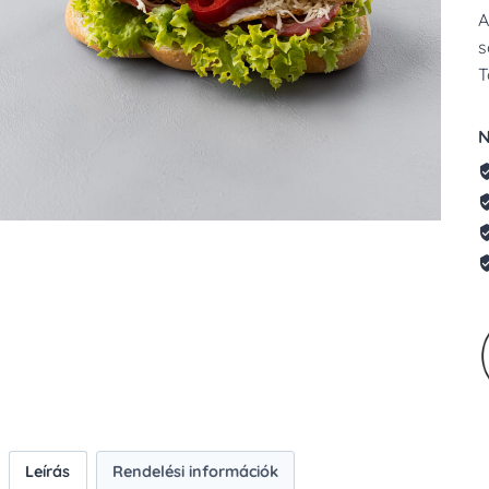
A
s
T
N
Leírás
Rendelési információk