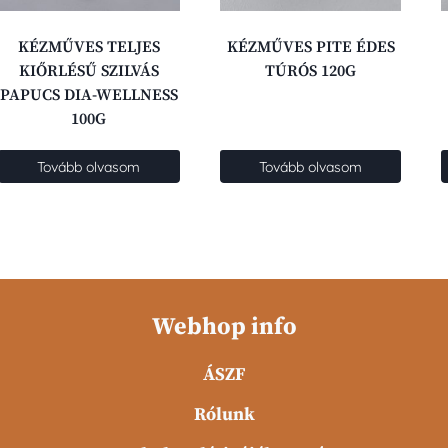
KÉZMŰVES TELJES
KÉZMŰVES PITE ÉDES
KIŐRLÉSŰ SZILVÁS
TÚRÓS 120G
PAPUCS DIA-WELLNESS
100G
Tovább olvasom
Tovább olvasom
Webhop info
ÁSZF
Rólunk