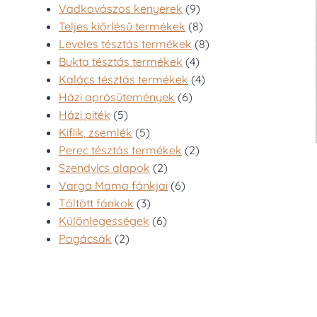
9
Vadkovászos kenyerek
9
termék
8
Teljes kiőrlésű termékek
8
termék
8
Leveles tésztás termékek
8
4
termék
Bukta tésztás termékek
4
termék
4
Kalács tésztás termékek
4
6
termék
Házi aprósütemények
6
5
termék
Házi piték
5
termék
5
Kiflik, zsemlék
5
termék
2
Perec tésztás termékek
2
2
termék
Szendvics alapok
2
termék
6
Varga Mama fánkjai
6
3
termék
Töltött fánkok
3
termék
6
Különlegességek
6
2
termék
Pogácsák
2
termék