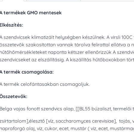
A termékek GMO mentesek
Elkészítés:
A szendvicsek klimatizált helységben készülnek. A virsli 100
összetevők szakosítottan vannak tárolva felirattal ellátva 
hűtőhőmérsékleteket naponta kétszer ellenőrizzük A szendvi
szendvicseket az elszállításig. A kiszállítás hűtőboxokban tört
A termék csomagolása:
A termék celofántasakban csomagoljuk.
Összetevők:
Belga vajas fonott szendvics alap, [[BL55 búzaliszt, termelői te
zsírtartalom],élesztő [víz, saccharomyces cerevisiae], tojás
napraforgó olaj, víz, cukor, ecet, mustár ( víz, ecet, mustárm