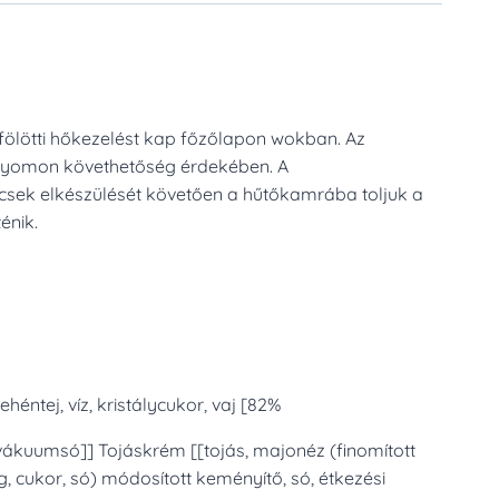
C fölötti hőkezelést kap főzőlapon wokban. Az
a nyomon követhetőség érdekében. A
csek elkészülését követően a hűtőkamrába toljuk a
énik.
héntej, víz, kristálycukor, vaj [82%
, vákuumsó]] Tojáskrém [[tojás, majonéz (finomított
ag, cukor, só) módosított keményítő, só, étkezési