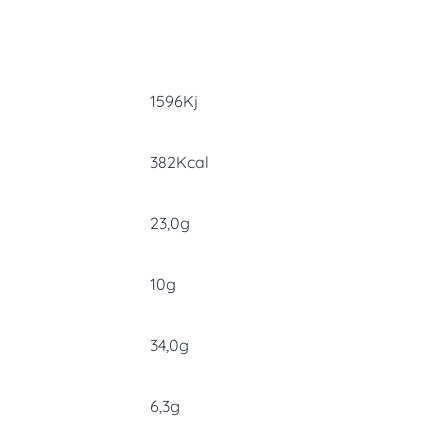
1596Kj
382Kcal
23,0g
10g
34,0g
6,3g