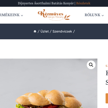
Díjnyertes Ásotthalmi Batátás Kenyér |
Részletek
RMÉKEINK
RÓLUNK
/
Üzlet
/
Szendvicsek
/
S