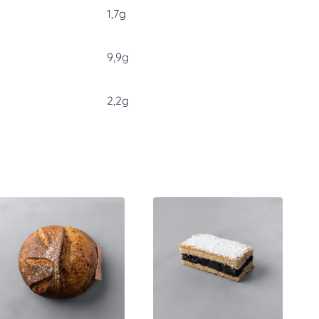
1,7g
9,9g
2,2g