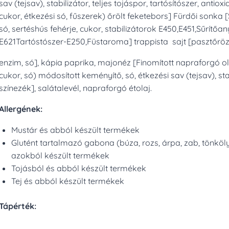
sav (tejsav), stabilizátor, teljes tojáspor, tartósítószer, antio
cukor, étkezési só, fűszerek) őrölt feketebors] Fürdői sonka
só, sertéshús fehérje, cukor, stabilizátorok E450,E451,Sűrít
E621Tartóstószer-E250,Füstaroma] trappista sajt [pasztőrözött
enzim, só], kápia paprika, majonéz [Finomított napraforgó olaj
cukor, só) módosított keményítő, só, étkezési sav (tejsav), stab
színezék], salátalevél, napraforgó étolaj.
Allergének:
Mustár és abból készült termékek
Glutént tartalmazó gabona (búza, rozs, árpa, zab, tönköly
azokból készült termékek
Tojásból és abból készült termékek
Tej és abból készült termékek
Tápérték: