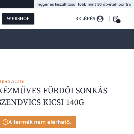
Ingyenes kiszállításal több mint 50 átvételi pontra
WEBSHOP
BELÉPÉS
0
ZENDVICSEK
KÉZMŰVES FÜRDŐI SONKÁS
SZENDVICS KICSI 140G
A termék nem elérhető.