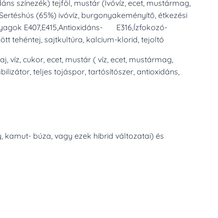
xidáns színezék) tejföl, mustár (Ivóvíz, ecet, mustármag,
 [Sertéshús (65%) ivóvíz, burgonyakeményítő, étkezési
őanyagok E407,E415,Antioxidáns- E316,Ízfokozó-
 tehéntej, sajtkultúra, kalcium-klorid, tejoltó
, víz, cukor, ecet, mustár ( víz, ecet, mustármag,
ilizátor, teljes tojáspor, tartósítószer, antioxidáns,
, kamut- búza, vagy ezek hibrid változatai) és