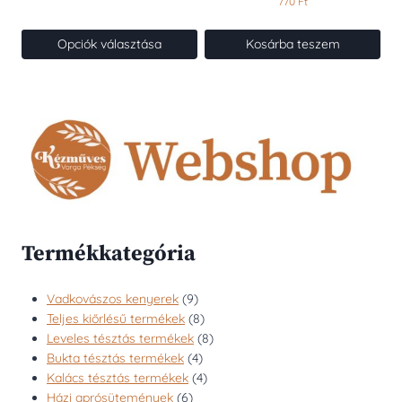
770
Ft
-
1260 Ft
Opciók választása
Kosárba teszem
Ennek
a
terméknek
több
variációja
van.
A
változatok
a
termékoldalon
Termékkategória
választhatók
ki
9
Vadkovászos kenyerek
9
termék
8
Teljes kiőrlésű termékek
8
termék
8
Leveles tésztás termékek
8
4
termék
Bukta tésztás termékek
4
termék
4
Kalács tésztás termékek
4
6
termék
Házi aprósütemények
6