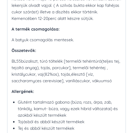
lekenjük olvadt vajjal. ( A szilvás bukta ekkor kap fahéjas
cukor szórást) illetve a díszítés ekkor történik.
Kemencében 12-20perc alatt készre sütjük.
A termék csomagolása:
A batyuk csomagolás mentesek.
Összetevők:
BL55búzaliszt, túró töltelék [termelői tehéntúró(teljes tej,
tejoltó anyag), tojás, porcukor], termelői tehéntej ,
kristálycukor, vaj(82%os), tojás,élesztő [víz,
saccharomyces cerevisiae], vaníliáscukor, vákuumsó
Allergének:
Glutént tartalmazó gabona (búza, rozs, árpa, zab,
tönköly, kamut- búza, vagy ezek hibrid változatai) és
azokból készült termékek
Tojásból és abból készült termékek
Tej és abból készült termékek