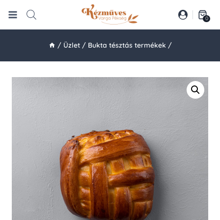
Skip
to
0
content
/
Üzlet
/
Bukta tésztás termékek
/