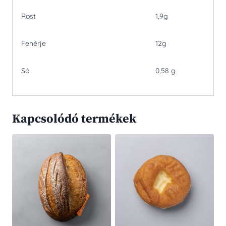
Rost
1,9g
Fehérje
12g
Só
0,58 g
Kapcsolódó termékek