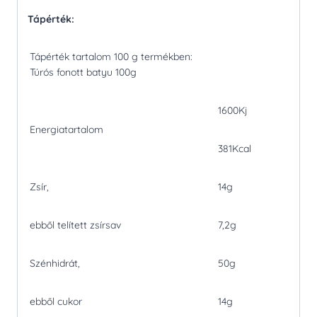
Tápérték:
Tápérték tartalom 100 g termékben:
Túrós fonott batyu 100g
1600Kj
Energiatartalom
381Kcal
Zsír,
14g
ebből telített zsírsav
7,2g
Szénhidrát,
50g
ebből cukor
14g