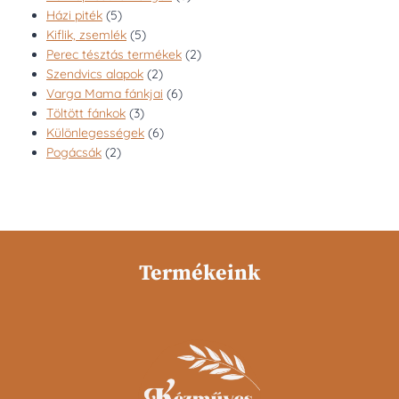
5
termék
Házi piték
5
termék
5
Kiflik, zsemlék
5
termék
2
Perec tésztás termékek
2
2
termék
Szendvics alapok
2
termék
6
Varga Mama fánkjai
6
3
termék
Töltött fánkok
3
termék
6
Különlegességek
6
2
termék
Pogácsák
2
termék
Termékeink