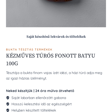
Saját készítésű lekvárok és töltelékek
BUKTA TÉSZTÁS TERMÉKEK
KÉZMŰVES TÚRÓS FONOTT BATYU
100G
Tésztája a bukta finom vajas ízét idézi, a házi túró adja meg
az igazi házias ízélményt.
Neked készítjük | 24 óra múlva átvehető
Saját laborban ellenőrzött gabona
Hosszú kelesztési idő az egészségért
Helyben készített töltelékek