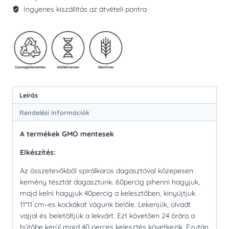
Ingyenes kiszállítás az átvételi pontra
Leírás
Rendelési információk
A termékek GMO mentesek
Elkészítés:
Az összetevőkből spirálkaros dagasztóval közepesen
kemény tésztát dagasztunk. 60percig pihenni hagyjuk,
majd kelni hagyjuk 40percig a kelesztőben, kinyújtjuk
11*11 cm–es kockákat vágunk belőle. Lekenjük, olvadt
vajjal és beletöltjük a lekvárt. Ezt követően 24 órára a
hűtőbe kerül majd 40 perces kelesztés következik. Ezután