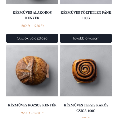
KÉZMŰVES ALAKOROS
KÉZMŰVES TÖLTETLEN FÁNK
KENYÉR
100G
Ártartomány:
1380
Ft
–
1920
Ft
1380 Ft
-
Opciók választása
Tovább olvasom
1920 Ft
Ennek
a
terméknek
több
variációja
van.
A
változatok
a
termékoldalon
választhatók
KÉZMŰVES ROZSOS KENYÉR
KÉZMŰVES TEPSIS KAKÓS
ki
CSIGA 100G
Ártartomány:
920
Ft
–
1260
Ft
920 Ft